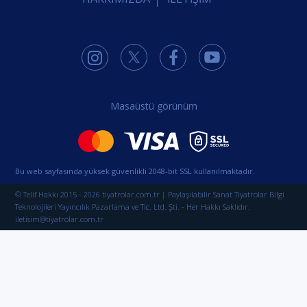
Masaüstü görünüm
Bu web sayfasında yüksek güvenlikli 2048-bit SSL kullanılmaktadır.
© Telif Hakkı 2015 - 2026 tiyatrolar.com.tr | Paylaşılabilir Sanat Tiyatrolar Bilgi
Teknolojileri Yayıncılık Pazarlama ve Tic. Ltd. Şti. - Her Hakkı Saklıdır.
iletisim@tiyatrolar.com.tr