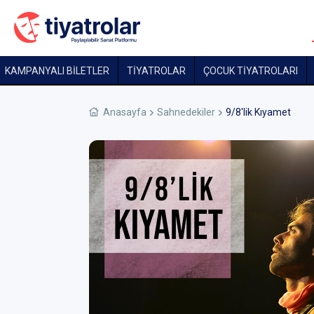
KAMPANYALI BİLETLER
TİYATROLAR
ÇOCUK TIYATROLARI
Anasayfa
Sahnedekiler
9/8'lik Kıyamet