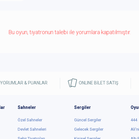
Bu oyun, tiyatronun talebi ile yorumlara kapatılmıştır.
 YORUMLAR & PUANLAR
ONLINE BİLET SATIŞ
lar
Sahneler
Sergiler
Oyu
Özel Sahneler
Güncel Sergiler
444
Devlet Sahneleri
Gelecek Sergiler
Ali'n
Şehir Tiyatroları
Kişisel Sergiler
Altı