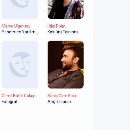
Merve Ülgentay
Hilal Polat
Yönetmen Yardımcısı
Kostüm Tasarım
Cemil Batur Gökçeer
Behiç Cem Kola
Fotoğraf
Afiş Tasarım