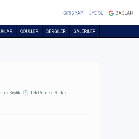
GİRİŞ YAP
ÜYE OL
BAĞLAN
UKLAR
ÖDÜLLER
SERGİLER
GALERİLER
Tek Kişilik
Tek Perde / 70 dak