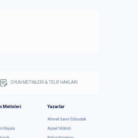
OYUN METİNLERİ & TELİF HAKLARI
n Metinleri
Yazarlar
Ahmet Sami Özbudak
in Rüyası
Aysel Yıldırım
 Buçuk
Balca Yücesoy