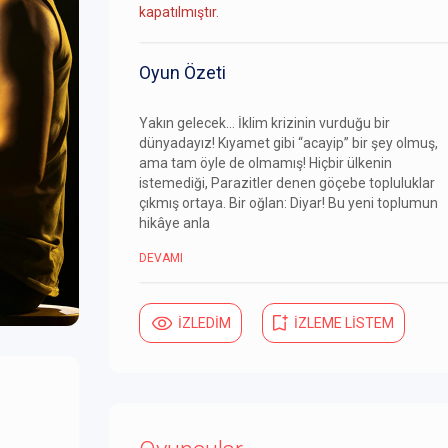
kapatılmıştır.
Oyun Özeti
Yakın gelecek… İklim krizinin vurduğu bir
dünyadayız! Kıyamet gibi “acayip” bir şey olmuş,
ama tam öyle de olmamış! Hiçbir ülkenin
istemediği, Parazitler denen göçebe topluluklar
çıkmış ortaya. Bir oğlan: Diyar! Bu yeni toplumun
hikâye anla
DEVAMI
İZLEDİM
İZLEME LİSTEM