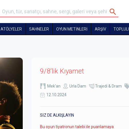
ATÖLYELER
SAHNELER
OYUN METİNLERİ
ARŞİV
TOPLUL
9/8'lik Kıyamet
Mek'an
Urla Dam
Trajedi & Dram
12.10.2024
SİZ DE ALKIŞLAYIN
Bu oyun tiyatronun talebi ile puanlamaya