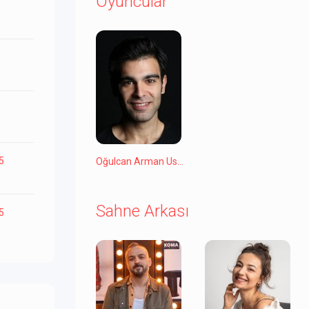
Oyuncular
25
Oğulcan Arman Uslu
Sahne Arkası
25