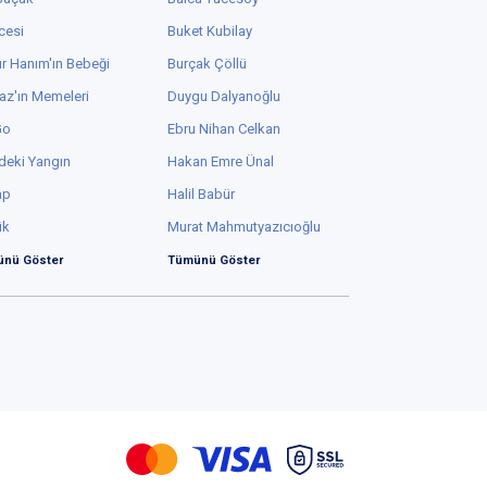
cesi
Buket Kubilay
r Hanım'ın Bebeği
Burçak Çöllü
az'ın Memeleri
Duygu Dalyanoğlu
Go
Ebru Nihan Celkan
deki Yangın
Hakan Emre Ünal
ap
Halil Babür
ük
Murat Mahmutyazıcıoğlu
nü Göster
Tümünü Göster