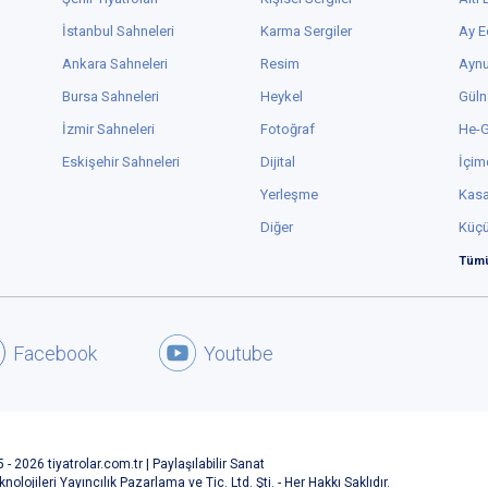
İstanbul Sahneleri
Karma Sergiler
Ay E
Ankara Sahneleri
Resim
Aynu
Bursa Sahneleri
Heykel
Güln
İzmir Sahneleri
Fotoğraf
He-
Eskişehir Sahneleri
Dijital
İçim
Yerleşme
Kas
Diğer
Küç
Tümü
Facebook
Youtube
 - 2026 tiyatrolar.com.tr | Paylaşılabilir Sanat
knolojileri Yayıncılık Pazarlama ve Tic. Ltd. Şti. - Her Hakkı Saklıdır.