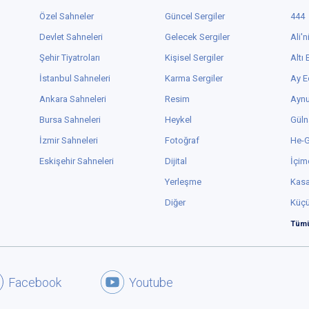
Özel Sahneler
Güncel Sergiler
444
Devlet Sahneleri
Gelecek Sergiler
Ali'n
Şehir Tiyatroları
Kişisel Sergiler
Altı
İstanbul Sahneleri
Karma Sergiler
Ay E
Ankara Sahneleri
Resim
Aynu
Bursa Sahneleri
Heykel
Güln
İzmir Sahneleri
Fotoğraf
He-
Eskişehir Sahneleri
Dijital
İçim
Yerleşme
Kas
Diğer
Küç
Tümü
Facebook
Youtube