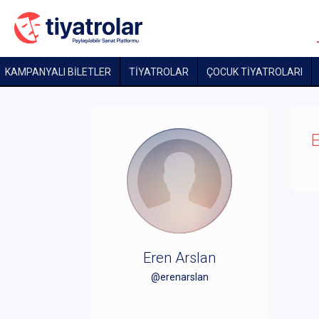
KAMPANYALI BİLETLER
TİYATROLAR
ÇOCUK TIYATROLARI
E
Eren Arslan
@erenarslan