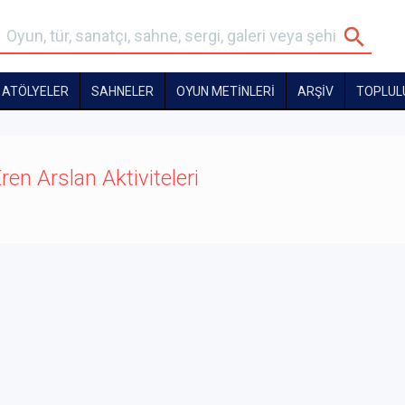
ATÖLYELER
SAHNELER
OYUN METİNLERİ
ARŞİV
TOPLUL
ren Arslan Aktiviteleri