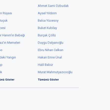
Ahmet Sami Özbudak
in Rüyası
Aysel Yıldırım
 Buçuk
Balca Yücesoy
cesi
Buket Kubilay
r Hanım'ın Bebeği
Burçak Çöllü
az'ın Memeleri
Duygu Dalyanoğlu
Go
Ebru Nihan Celkan
deki Yangın
Hakan Emre Ünal
ap
Halil Babür
ük
Murat Mahmutyazıcıoğlu
nü Göster
Tümünü Göster