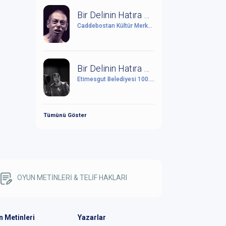
Bir Delinin Hatıra Defteri
Caddebostan Kültür Merkezi
Bir Delinin Hatıra Defteri
Etimesgut Belediyesi 100. Yıl Cumhuriyet Kültür Sanat Merkezi
Tümünü Göster
OYUN METİNLERİ & TELİF HAKLARI
n Metinleri
Yazarlar