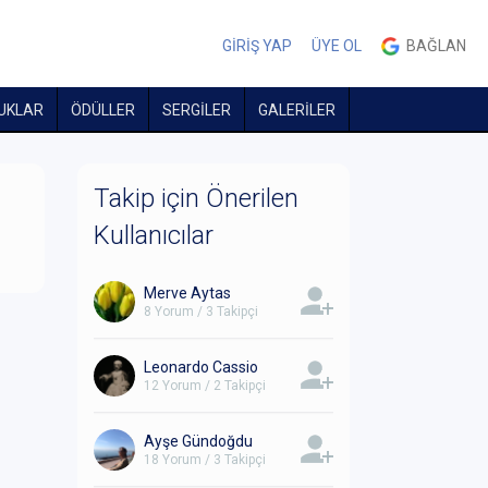
GİRİŞ YAP
ÜYE OL
BAĞLAN
UKLAR
ÖDÜLLER
SERGİLER
GALERİLER
Takip için Önerilen
Kullanıcılar
Merve Aytas
8 Yorum / 3 Takipçi
Leonardo Cassio
12 Yorum / 2 Takipçi
Ayşe Gündoğdu
18 Yorum / 3 Takipçi