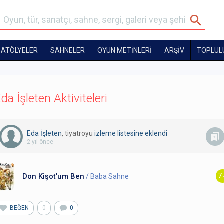
ATÖLYELER
SAHNELER
OYUN METİNLERİ
ARŞİV
TOPLUL
da İşleten Aktiviteleri
Eda İşleten
, tiyatroyu
izleme listesine eklendi
2 yıl önce
Don Kişot'um Ben
7
/ Baba Sahne
BEĞEN
0
0