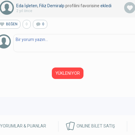
Eda İşleten
,
Filiz Demiralp
profilini favorisine
ekledi
2 yıl önce
BEĞEN
0
0
YÜKLENİYOR
 YORUMLAR & PUANLAR
ONLINE BİLET SATIŞ