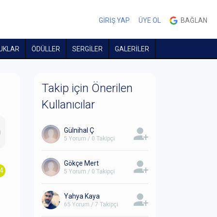
GİRİŞ YAP
ÜYE OL
BAĞLAN
UKLAR
ÖDÜLLER
SERGİLER
GALERİLER
Takip için Önerilen
Kullanıcılar
Gülnihal Ç
5 Yorum / 0 Takipçi
Gökçe Mert
.4
5 Yorum / 0 Takipçi
Yahya Kaya
65 Yorum / 7 Takipçi