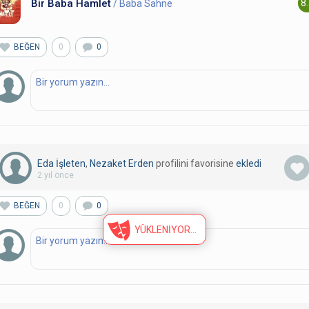
Bir Baba Hamlet
8
/ Baba Sahne
BEĞEN
0
0
Eda İşleten
,
Nezaket Erden
profilini favorisine
ekledi
2 yıl önce
BEĞEN
0
0
YÜKLENİYOR