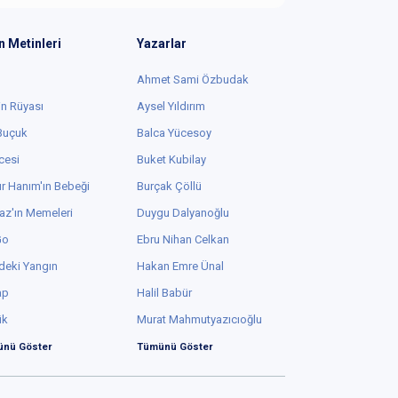
n Metinleri
Yazarlar
Ahmet Sami Özbudak
in Rüyası
Aysel Yıldırım
 Buçuk
Balca Yücesoy
cesi
Buket Kubilay
r Hanım'ın Bebeği
Burçak Çöllü
az'ın Memeleri
Duygu Dalyanoğlu
Go
Ebru Nihan Celkan
deki Yangın
Hakan Emre Ünal
ap
Halil Babür
ük
Murat Mahmutyazıcıoğlu
nü Göster
Tümünü Göster