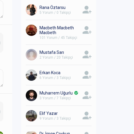
Rana Öztarsu
5 Yorum / 0 Takipçi
Macbeth Macbeth
Macbeth
101 Yorum / 45 Takipçi
Mustafa Sarı
2 Yorum / 20 Takipçi
Erkan Koca
6 Yorum / 3 Takipçi
Muharrem Uğurlu
3 Yorum / 7 Takipçi
Elif Yazar
9 Yorum / 3 Takipçi
Dr. İmge Coşkun