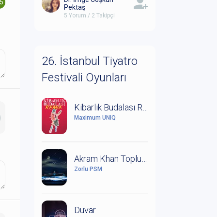
.5
Pektaş
5 Yorum / 2 Takipçi
26. İstanbul Tiyatro
Festivali Oyunları
Kibarlık Budalası Remix
Maximum UNIQ
Akram Khan Topluluğu: Orman Kitabı
Zorlu PSM
Duvar