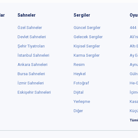
lar
Sahneler
Sergiler
Oyu
Özel Sahneler
Güncel Sergiler
444
Devlet Sahneleri
Gelecek Sergiler
Ali'n
Şehir Tiyatroları
Kişisel Sergiler
Altı
İstanbul Sahneleri
Karma Sergiler
Ay E
Ankara Sahneleri
Resim
Aynu
Bursa Sahneleri
Heykel
Güln
İzmir Sahneleri
Fotoğraf
He-
Eskişehir Sahneleri
Dijital
İçim
Yerleşme
Kas
Diğer
Küç
Tümü