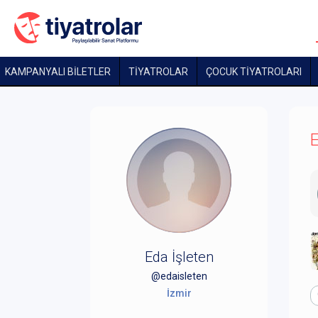
KAMPANYALI BİLETLER
TİYATROLAR
ÇOCUK TIYATROLARI
E
Eda İşleten
@edaisleten
İzmir