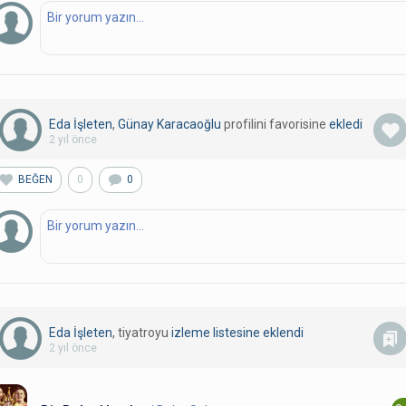
Eda İşleten
,
Günay Karacaoğlu
profilini favorisine
ekledi
2 yıl önce
BEĞEN
0
0
Eda İşleten
, tiyatroyu
izleme listesine eklendi
2 yıl önce