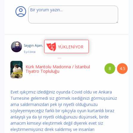
Saygın Aşan
,
oyun hakkında yorum
yaptı
YÜKLENİYOR
5 yıl önce
Kürk Mantolu Madonna
/ İstanbul
8
4.5
/
Tiyatro Topluluğu
Evet ışıkçımız izlediğiniz oyunda Covid oldu ve Ankara
Turnesine gelemedi siz görmek isediğinizi görmüşsünüz
ama saldırmanızdan pek iyi niyetli olduğunuzu
söyleyemiyeceğiz farklı bir ışıkçıyla oyun kurtarıldı biraz
anlayışlı ya da iyi niyetli olduğunuzu düşünsek, birde
amacım kimseyi eleştirmek değil diyerek evet siz
eleştirmemişsiniz direk saldırmış ve insanları