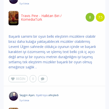
5 yıl önce
Travis Pine - Halktan Biri
/
8
7.5
/
KomediaTürk
Başarılı samimi bir oyun belki eleştirim müziklere olabilir
biraz daha kulağa yaklaşabilecek müzikler olabilirmiş
Levent Ülgen sahnede oldukça oyunun içinde ve başarılı
karakteri iyi özümsemiş ve işlemiş text belki çok iç açıcı
değil ama iyi bir oyuncu metnin durağınlığını iyi taşımış
sırtlamış tek eleştirim müzikler başarılı bir oyun olmuş
emeğinize sağlık ..
BEĞEN
0
Saygın Aşan
, tiyatroyu
alkışladı
5 yıl önce