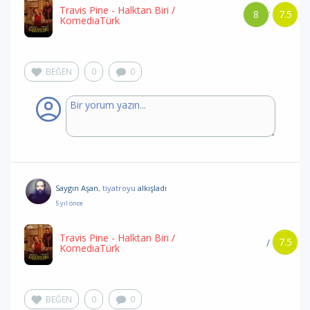
Travis Pine - Halktan Biri
/
8
7.5
/
KomediaTürk
BEĞEN
0
0
Saygın Aşan
, tiyatroyu
alkışladı
5 yıl önce
Travis Pine - Halktan Biri
/
7.5
/
KomediaTürk
BEĞEN
0
0