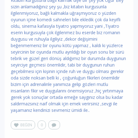
Kitabın kurgusuna bağlı kalmak diye bir şey yok Uğur Bey
sizin anlamadığınız şey şu ,biz kitabın kurgusunla
ilgilenmiyoruz, bağlı kalmakla uğraşmıyoruz o yüzden
oyunun içine komedi sahneleri bile ekledik çok da keyifli
oldu, sinema kafasıyla tiyatro yapmıyoruz yani ,Tiyatro
eserin kurgusuyla çok ilgilenmez bu eserde biz romanın
duygusu ve ruhuyla ilgiliyiz ,dekor değişimini
beğenmemeniz bir oyunu kötü yapmaz , kaldı ki yüzlerce
seyircinin bir oyunda mutlu ayrıldığı bir oyun sonu bir sürü
tebrik ve güzel geri dönüş aldığımız bir durumda duygunun
seyirciye geçmesi önemlidir, tabi bir duygunun ruhun
geçebilmesi için kişinin içinde ruh ve duygu olması gerekir
oda sizde noksan belli ki , çoğunluğun fikirleri önemlidir
bizim için adrenalinle yanımıza gelip gözleri mutlu
insanların fikir ve duygularını önemsiyoruz ,hiç yırtınmaya
gerek yok sonuçlar ortada emeğe saygınız olsa bu kadar
saldırmazsınız naif olmak için emek verirsiniz ,sevgi ile
yaşamanız kendinizi sevmeniz ümidi ile..
BEĞEN
0