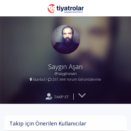
Saygın Aşan
@sayginasan
İstanbul
/
267,444 Yorum Görüntülenme
|
TAKİP ET
Takip için Önerilen Kullanıcılar