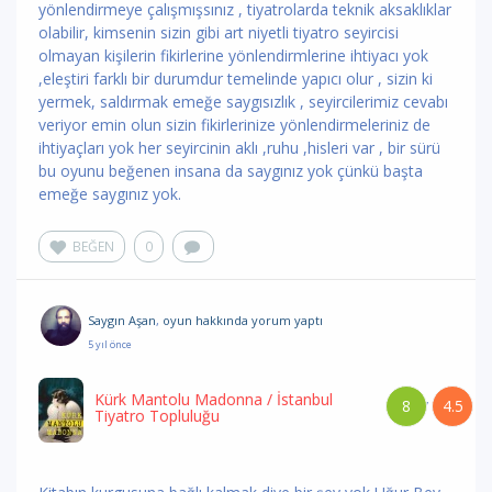
yönlendirmeye çalışmışsınız , tiyatrolarda teknik aksaklıklar
olabilir, kimsenin sizin gibi art niyetli tiyatro seyircisi
olmayan kişilerin fikirlerine yönlendirmlerine ihtiyacı yok
,eleştiri farklı bir durumdur temelinde yapıcı olur , sizin ki
yermek, saldırmak emeğe saygısızlık , seyircilerimiz cevabı
veriyor emin olun sizin fikirlerinize yönlendirmeleriniz de
ihtiyaçları yok her seyircinin aklı ,ruhu ,hisleri var , bir sürü
bu oyunu beğenen insana da saygınız yok çünkü başta
emeğe saygınız yok.
BEĞEN
0
Saygın Aşan
,
oyun hakkında yorum
yaptı
5 yıl önce
Kürk Mantolu Madonna
/ İstanbul
8
4.5
/
Tiyatro Topluluğu