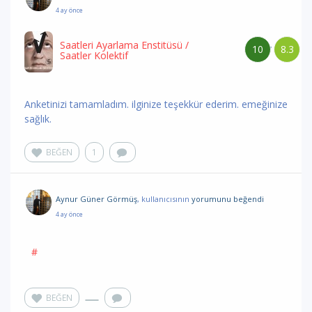
4 ay önce
Saatleri Ayarlama Enstitüsü
/
10
8.3
/
Saatler Kolektif
Anketinizi tamamladım. ilginize teşekkür ederim. emeğinize
sağlık.
BEĞEN
1
Aynur Güner Görmüş
,
kullanıcısının
yorumunu
beğendi
4 ay önce
#
BEĞEN