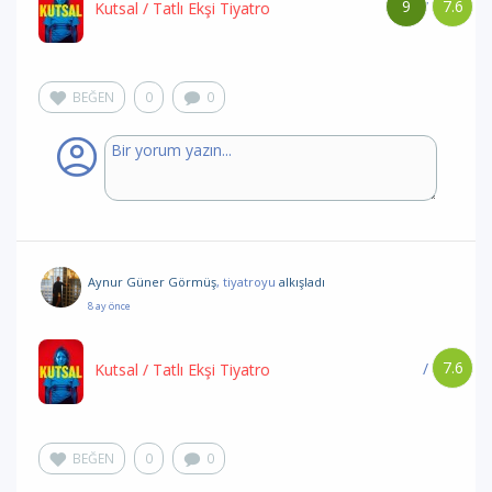
9
7.6
/
Kutsal
/ Tatlı Ekşi Tiyatro
BEĞEN
0
0
Aynur Güner Görmüş
, tiyatroyu
alkışladı
8 ay önce
7.6
/
Kutsal
/ Tatlı Ekşi Tiyatro
BEĞEN
0
0