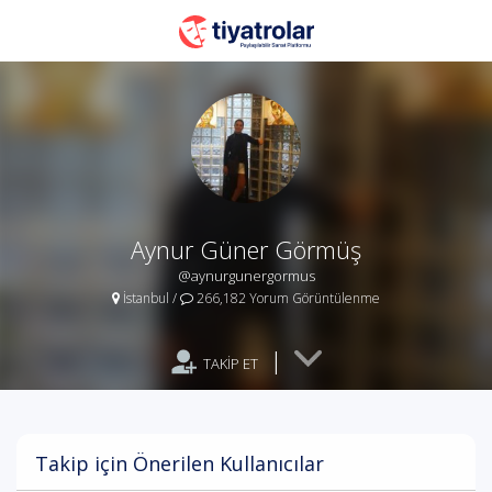
Aynur Güner Görmüş
@aynurgunergormus
İstanbul
/
266,182 Yorum Görüntülenme
|
TAKİP ET
Takip için Önerilen Kullanıcılar