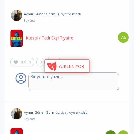
Aynur Güner Görmüş
, tiyatro
izledi
8 ay önce
7.6
Kutsal
/ Tatlı Ekşi Tiyatro
BEĞEN
0
0
YÜKLENİYOR
Aynur Güner Görmüş
, tiyatroyu
alkışladı
8 ay önce