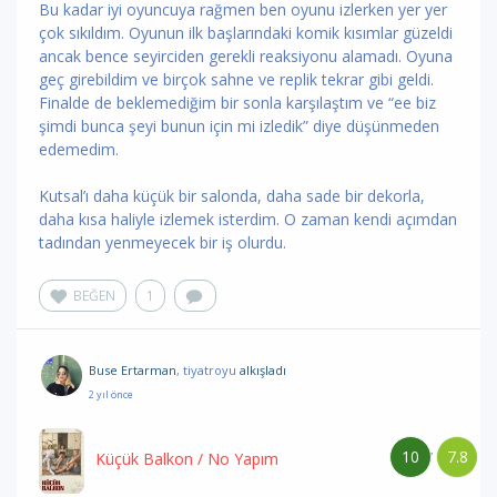
Bu kadar iyi oyuncuya rağmen ben oyunu izlerken yer yer
çok sıkıldım. Oyunun ilk başlarındaki komik kısımlar güzeldi
ancak bence seyirciden gerekli reaksiyonu alamadı. Oyuna
geç girebildim ve birçok sahne ve replik tekrar gibi geldi.
Finalde de beklemediğim bir sonla karşılaştım ve “ee biz
şimdi bunca şeyi bunun için mi izledik” diye düşünmeden
edemedim.
Kutsal’ı daha küçük bir salonda, daha sade bir dekorla,
daha kısa haliyle izlemek isterdim. O zaman kendi açımdan
tadından yenmeyecek bir iş olurdu.
BEĞEN
1
Buse Ertarman
, tiyatroyu
alkışladı
2 yıl önce
10
7.8
/
Küçük Balkon
/ No Yapım