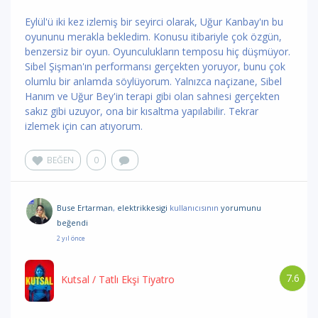
Eylül'ü iki kez izlemiş bir seyirci olarak, Uğur Kanbay'ın bu
oyununu merakla bekledim. Konusu itibariyle çok özgün,
benzersiz bir oyun. Oyunculukların temposu hiç düşmüyor.
Sibel Şişman'ın performansı gerçekten yoruyor, bunu çok
olumlu bir anlamda söylüyorum. Yalnızca naçizane, Sibel
Hanım ve Uğur Bey'in terapi gibi olan sahnesi gerçekten
sakız gibi uzuyor, ona bir kısaltma yapılabilir. Tekrar
izlemek için can atıyorum.
BEĞEN
0
Buse Ertarman
,
elektrikkesigi
kullanıcısının
yorumunu
beğendi
2 yıl önce
7.6
Kutsal
/ Tatlı Ekşi Tiyatro