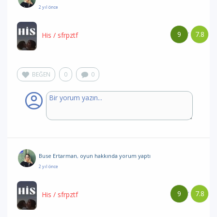
2 yıl önce
9
7.8
/
His
/ sfrpztf
BEĞEN
0
0
Buse Ertarman
,
oyun hakkında yorum
yaptı
2 yıl önce
9
7.8
/
His
/ sfrpztf