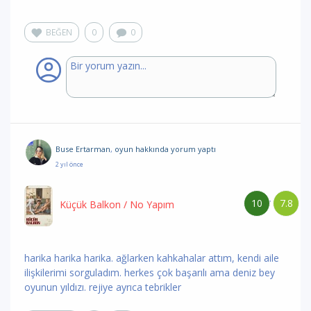
BEĞEN
0
0
Buse Ertarman
,
oyun hakkında yorum
yaptı
2 yıl önce
10
7.8
/
Küçük Balkon
/ No Yapım
harika harika harika. ağlarken kahkahalar attım, kendi aile
ilişkilerimi sorguladım. herkes çok başarılı ama deniz bey
oyunun yıldızı. rejiye ayrıca tebrikler