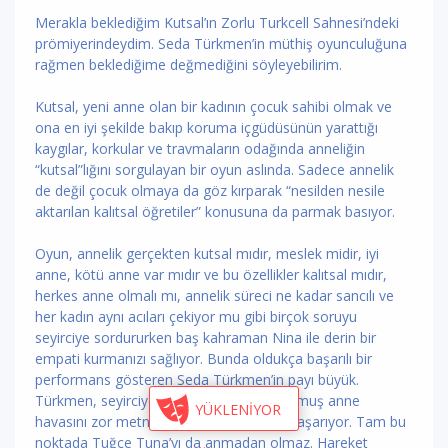
Merakla beklediğim Kutsal’ın Zorlu Turkcell Sahnesi’ndeki
prömiyerindeydim. Seda Türkmen’in müthiş oyunculuğuna
rağmen beklediğime değmediğini söyleyebilirim.
Kutsal, yeni anne olan bir kadının çocuk sahibi olmak ve
ona en iyi şekilde bakıp koruma içgüdüsünün yarattığı
kaygılar, korkular ve travmaların odağında anneliğin
“kutsal”lığını sorgulayan bir oyun aslında. Sadece annelik
de değil çocuk olmaya da göz kırparak “nesilden nesile
aktarılan kalıtsal öğretiler” konusuna da parmak basıyor.
Oyun, annelik gerçekten kutsal mıdır, meslek midir, iyi
anne, kötü anne var mıdır ve bu özellikler kalıtsal mıdır,
herkes anne olmalı mı, annelik süreci ne kadar sancılı ve
her kadın aynı acıları çekiyor mu gibi birçok soruyu
seyirciye sordururken baş kahraman Nina ile derin bir
empati kurmanızı sağlıyor. Bunda oldukça başarılı bir
performans gösteren Seda Türkmen’in payı büyük.
Türkmen, seyirciye gerçekten yeni doğurmuş anne
YÜKLENİYOR
havasını zor metne rağmen yansıtmayı başarıyor. Tam bu
noktada Tuğçe Tuna’yı da anmadan olmaz. Hareket