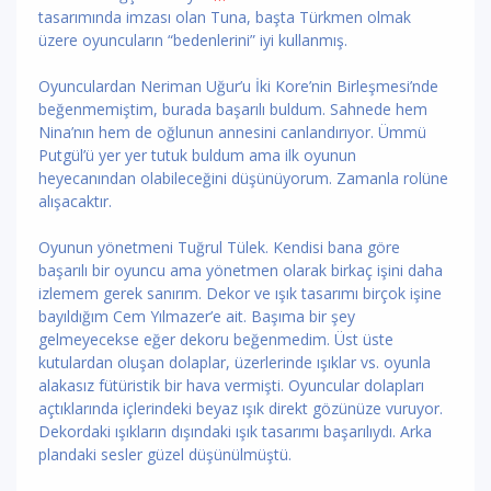
tasarımında imzası olan Tuna, başta Türkmen olmak
üzere oyuncuların “bedenlerini” iyi kullanmış.
Oyunculardan Neriman Uğur’u İki Kore’nin Birleşmesi’nde
beğenmemiştim, burada başarılı buldum. Sahnede hem
Nina’nın hem de oğlunun annesini canlandırıyor. Ümmü
Putgül’ü yer yer tutuk buldum ama ilk oyunun
heyecanından olabileceğini düşünüyorum. Zamanla rolüne
alışacaktır.
Oyunun yönetmeni Tuğrul Tülek. Kendisi bana göre
başarılı bir oyuncu ama yönetmen olarak birkaç işini daha
izlemem gerek sanırım. Dekor ve ışık tasarımı birçok işine
bayıldığım Cem Yılmazer’e ait. Başıma bir şey
gelmeyecekse eğer dekoru beğenmedim. Üst üste
kutulardan oluşan dolaplar, üzerlerinde ışıklar vs. oyunla
alakasız fütüristik bir hava vermişti. Oyuncular dolapları
açtıklarında içlerindeki beyaz ışık direkt gözünüze vuruyor.
Dekordaki ışıkların dışındaki ışık tasarımı başarılıydı. Arka
plandaki sesler güzel düşünülmüştü.