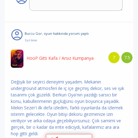
Burcu Gor
,
oyun hakkında yorum
yaptı
3 yıl önce
7
7.5
/
HooP Gitti Kafa
/ Arsız Kumpanya
Değişik bir seyirci deneyimi yaşadım. Mekanın
underground atmosferi ile iç içe geçmiş dekor, ses ve ışık
tasarımı çok güzeldi. Berkun Oya'nın yazdığı sarsıcı bir
konu, kabullenmenin güçlüğünü oyun boyunca yaşadık.
Mekin Sezer'i ilk defa izledim, farklı oyunlarda da izlemek
isterim gelecekte. Oyun bitişi dekoru gezmenize izin
veriliyor ve arka odaya geçebiliyorsunuz. Çok samimi ve
gerçek, bir o kadar da irrite ediciydi, kafalarımız ara ara
hop gitti geldi.