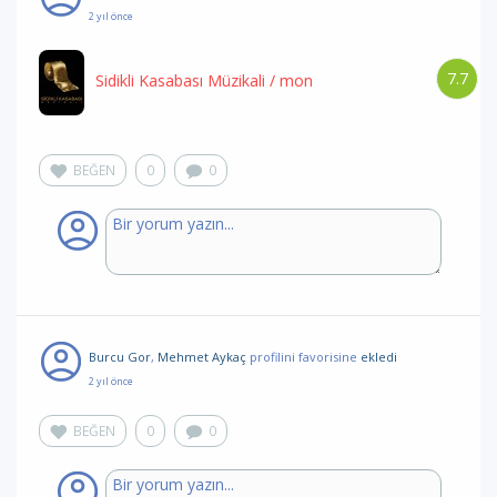
2 yıl önce
7.7
Sidikli Kasabası Müzikali
/ mon
BEĞEN
0
0
Burcu Gor
,
Mehmet Aykaç
profilini favorisine
ekledi
2 yıl önce
BEĞEN
0
0