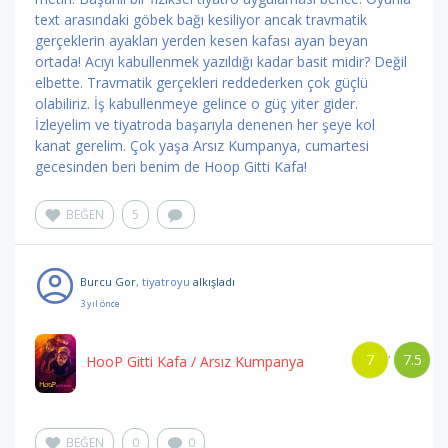
text arasındaki göbek bağı kesiliyor ancak travmatik
gerçeklerin ayakları yerden kesen kafası ayan beyan
ortada! Acıyı kabullenmek yazıldığı kadar basit midir? Değil
elbette. Travmatik gerçekleri reddederken çok güçlü
olabiliriz. İş kabullenmeye gelince o güç yiter gider.
İzleyelim ve tiyatroda başarıyla denenen her şeye kol
kanat gerelim. Çok yaşa Arsız Kumpanya, cumartesi
gecesinden beri benim de Hoop Gitti Kafa!
BEĞEN
5
Burcu Gor
, tiyatroyu
alkışladı
3 yıl önce
7
7.5
/
HooP Gitti Kafa
/ Arsız Kumpanya
BEĞEN
0
0