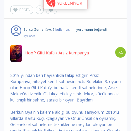
YÜKLENİYOR
BEĞEN
0
Burcu Gor
,
elifavci9
kullanıcısının
yorumunu
beğendi
3 yıl önce
7.5
HooP Gitti Kafa
/ Arsız Kumpanya
2019 yılından beri hayranlıkla takip ettiğim Arsız
Kumpanya, nihayet kendi sahnesini açtı. Bu ekibin 3. oyunu
olan Hoop Gitti Kafa'yı bu hafta kendi sahnelerinde, Arsız
Mekan'da izledik. Oldukça etkileyici bir dekor, küçük ancak
kullanışlı bir sahne, sarsıcı bir oyun. Bayıldım.
Berkun Oya'nın kaleme aldığı bu oyunu sanıyorum 2010'lu
yıllarda Bartu Küçükçağlayan ve Onur Ünsal da oynamış.
Geleneksel sahneleme tekniklerine meydan okuyan bir
metin. Başarılı bir fiziksel tiyatro uygulaması bence. Oyunla