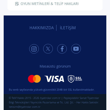
OYUN METİNLERİ & TELİF HAKLARI
HAKKIMIZDA
İLETİŞİM
Masaüstü görünüm
Bu web sayfasında yüksek güvenlikli 2048-bit SSL kullanılmaktadır.
© Telif Hakkı 2015 - 2026 tiyatrolar.com.tr | Paylaşılabilir Sanat Tiyatrolar
Bilgi Teknolojileri Yayıncılık Pazarlama ve Tic. Ltd. Şti. - Her Hakkı Saklıdır.
iletisim@tiyatrolar.com.tr