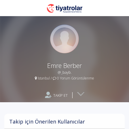
Emre Berber
@_bayb.
İstanbul
/
0 Yorum Görüntülenme
|
TAKİP ET
Takip için Önerilen Kullanıcılar