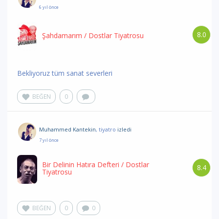
6 yıl önce
8.0
Şahdamarım
/ Dostlar Tiyatrosu
Bekliyoruz tüm sanat severleri
BEĞEN
0
Muhammed Kantekin
, tiyatro
izledi
7 yıl önce
Bir Delinin Hatıra Defteri
/ Dostlar
8.4
Tiyatrosu
BEĞEN
0
0