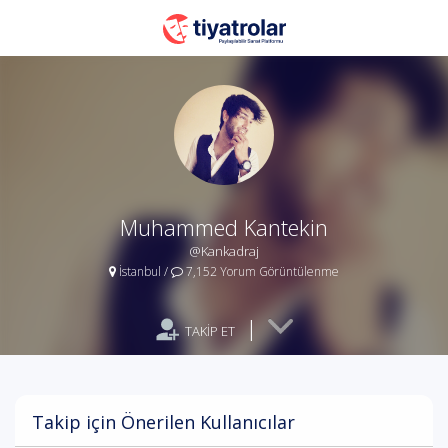
Muhammed Kantekin
@Kankadraj
İstanbul
/
7,152 Yorum Görüntülenme
|
TAKİP ET
Takip için Önerilen Kullanıcılar