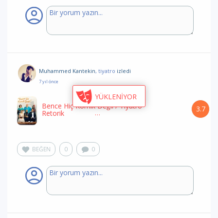
Muhammed Kantekin
, tiyatro
izledi
7 yıl önce
YÜKLENİYOR
Bence Hiç Komik Değil
/ Tiyatro
3.7
Retorik
BEĞEN
0
0