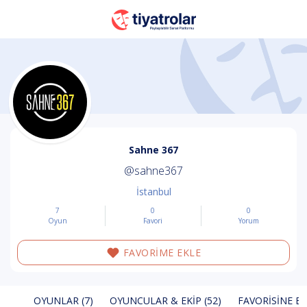
Sahne 367
@sahne367
İstanbul
7
0
0
Oyun
Favori
Yorum
FAVORİME EKLE
OYUNLAR (7)
OYUNCULAR & EKIP (52)
FAVORISINE EK