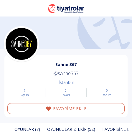
Sahne 367
@sahne367
İstanbul
7
0
0
Oyun
Favori
Yorum
FAVORİME EKLE
OYUNLAR (7)
OYUNCULAR & EKIP (52)
FAVORISINE EK