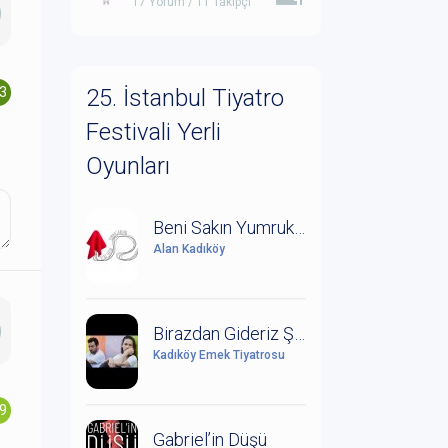
17 Yorum / 11 Takipçi
.3
25. İstanbul Tiyatro
Festivali Yerli
Oyunları
Beni Sakın Yumruklardan
Alan Kadıköy
Birazdan Gideriz Şimdi Yağmur Yağıyor
Kadıköy Emek Tiyatrosu
.9
Gabriel’in Düşü