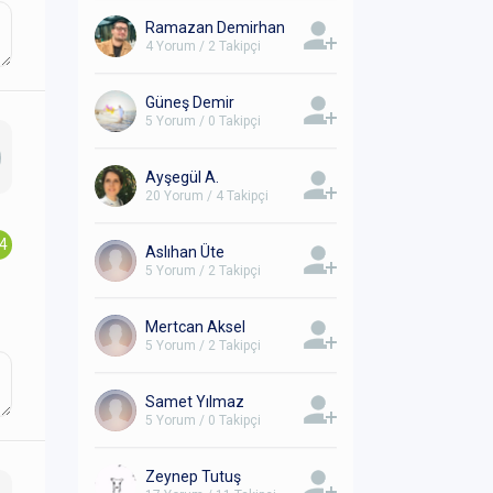
Ramazan Demirhan
4 Yorum / 2 Takipçi
Güneş Demir
5 Yorum / 0 Takipçi
Ayşegül A.
20 Yorum / 4 Takipçi
.4
Aslıhan Üte
5 Yorum / 2 Takipçi
Mertcan Aksel
5 Yorum / 2 Takipçi
Samet Yılmaz
5 Yorum / 0 Takipçi
Zeynep Tutuş