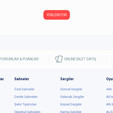
YÜKLENİYOR
 YORUMLAR & PUANLAR
ONLINE BİLET SATIŞ
lar
Sahneler
Sergiler
Oyu
Özel Sahneler
Güncel Sergiler
444
Devlet Sahneleri
Gelecek Sergiler
Ali'n
Şehir Tiyatroları
Kişisel Sergiler
Altı
İstanbul Sahneleri
Karma Sergiler
Ay E