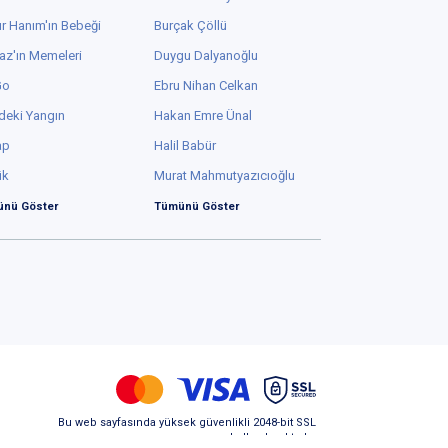
r Hanım'ın Bebeği
Burçak Çöllü
az'ın Memeleri
Duygu Dalyanoğlu
Go
Ebru Nihan Celkan
deki Yangın
Hakan Emre Ünal
ap
Halil Babür
ük
Murat Mahmutyazıcıoğlu
nü Göster
Tümünü Göster
Bu web sayfasında yüksek güvenlikli 2048-bit SSL
kullanılmaktadır.