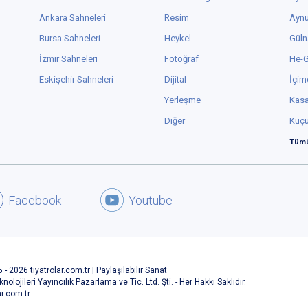
Ankara Sahneleri
Resim
Aynu
Bursa Sahneleri
Heykel
Güln
İzmir Sahneleri
Fotoğraf
He-
Eskişehir Sahneleri
Dijital
İçim
Yerleşme
Kas
Diğer
Küç
Tümü
Facebook
Youtube
 - 2026 tiyatrolar.com.tr | Paylaşılabilir Sanat
knolojileri Yayıncılık Pazarlama ve Tic. Ltd. Şti. - Her Hakkı Saklıdır.
ar.com.tr