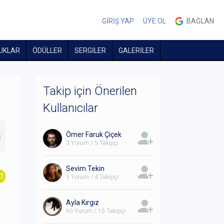
GİRİŞ YAP
ÜYE OL
BAĞLAN
UKLAR
ÖDÜLLER
SERGİLER
GALERİLER
Takip için Önerilen
Kullanıcılar
Ömer Faruk Çiçek
3 Yorum / 5 Takipçi
Sevim Tekin
.3
3 Yorum / 4 Takipçi
Ayla Kırgız
60 Yorum / 10 Takipçi