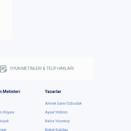
OYUN METİNLERİ & TELİF HAKLARI
n Metinleri
Yazarlar
Ahmet Sami Özbudak
in Rüyası
Aysel Yıldırım
 Buçuk
Balca Yücesoy
cesi
Buket Kubilay