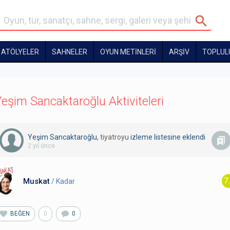
ATÖLYELER
SAHNELER
OYUN METİNLERİ
ARŞİV
TOPLUL
eşim Sancaktaroğlu Aktiviteleri
Yeşim Sancaktaroğlu
, tiyatroyu
izleme listesine eklendi
2 yıl önce
Muskat
7
/ Kadar
BEĞEN
0
0