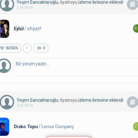
Yeşim Sancaktaroğlu
, tiyatroyu
izleme listesine eklendi
2 yıl önce
Eylül
9
/ sfrpztf
BEĞEN
0
0
Yeşim Sancaktaroğlu
, tiyatroyu
izleme listesine eklendi
2 yıl önce
Disko Topu
7
/ Lemur Company