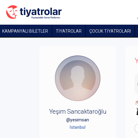
KAMPANYALI BİLETLER
TİYATROLAR
ÇOCUK TIYATROLARI
Y
Yeşim Sancaktaroğlu
@yesimsan
İstanbul