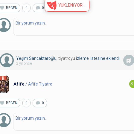
YÜKLENİYOR
BEĞEN
0
0
Yeşim Sancaktaroğlu
, tiyatroyu
izleme listesine eklendi
2 yıl önce
Afife
8
/ Afife Tiyatro
BEĞEN
0
0