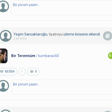
Yeşim Sancaktaroğlu
, tiyatroyu
izleme listesine eklendi
2 yıl önce
Bir Terennüm
8
/ kumbaracı50
BEĞEN
0
0