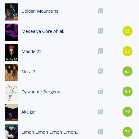
Golden Mountains
6.9
Medea'ya Göre Ahlak
6.5
Madde 22
8.3
Nora 2
8.1
Cyrano de Bergerac
7.8
Akciğer
7.9
Limon Limon Limon Limon Limon