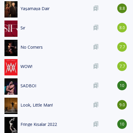
8.8
Yaşamaya Dair
8.0
Sır
7.7
No Corners
7.7
WOW!
10
SADBOI
9.0
Look, Little Man!
10
Fringe Kısalar 2022