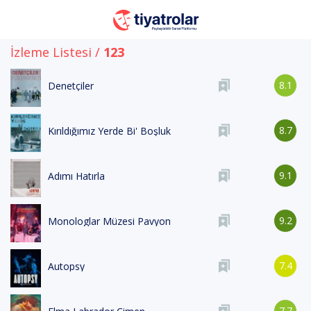
İzleme Listesi /
123
8.1
Denetçiler
8.7
Kırıldığımız Yerde Bi' Boşluk
9.1
Adımı Hatırla
9.2
Monologlar Müzesi Pavyon
7.4
Autopsy
7.7