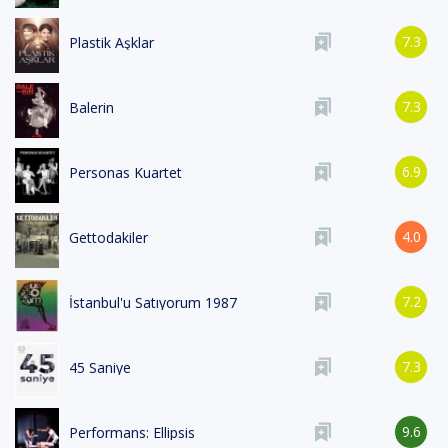
7.3
Plastik Aşklar
7.3
Balerin
6.9
Personas Kuartet
4.0
Gettodakiler
7.2
İstanbul'u Satıyorum 1987
7.3
45 Saniye
9.6
Performans: Ellipsis