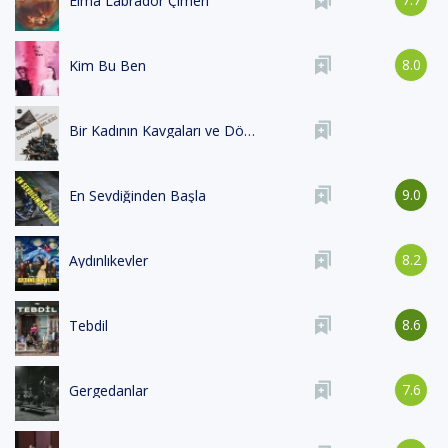
Elma Labrador Çimen
8.0
Kim Bu Ben
Bir Kadının Kavgaları ve Dönüşümleri
9.0
En Sevdiğinden Başla
8.2
Aydınlıkevler
8.6
Tebdil
7.6
Gergedanlar