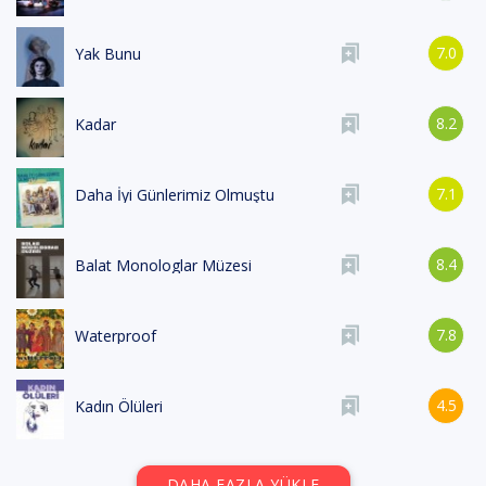
7.0
Yak Bunu
8.2
Kadar
7.1
Daha İyi Günlerimiz Olmuştu
8.4
Balat Monologlar Müzesi
7.8
Waterproof
4.5
Kadın Ölüleri
DAHA FAZLA YÜKLE