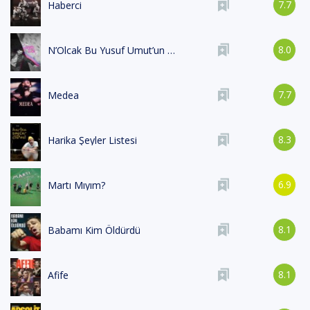
7.7
Haberci
8.0
N’Olcak Bu Yusuf Umut’un Hali
7.7
Medea
8.3
Harika Şeyler Listesi
6.9
Martı Mıyım?
8.1
Babamı Kim Öldürdü
8.1
Afife