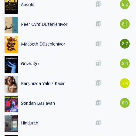
8.2
Apsolit
8.1
Peer Gynt Düzenleniyor
8.7
Macbeth Düzenleniyor
8.4
Gözbağcı
7.4
Karşınızda Yalnız Kadın
8.0
Sondan Başlayan
Hindurch