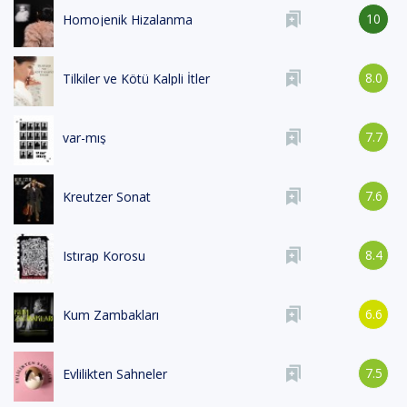
10
Homojenik Hizalanma
8.0
Tilkiler ve Kötü Kalpli İtler
7.7
var-mış
7.6
Kreutzer Sonat
8.4
Istırap Korosu
6.6
Kum Zambakları
7.5
Evlilikten Sahneler