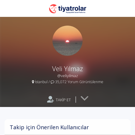
Veli Yılmaz
@veliyilmaz
İstanbul
/
35,072 Yorum Görüntülenme
|
TAKİP ET
Takip için Önerilen Kullanıcılar