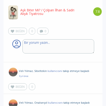
Aşk Biter Mi?
/ Çolpan İlhan & Sadri
7.8
Alışık Tiyatrosu
BEĞEN
0
0
Veli Yılmaz
,
Sibeltekin
kullanıcısını
takip etmeye başladı
3 yıl önce
BEĞEN
0
Veli Yılmaz
,
Onalserpil
kullanıcısını
takip etmeye başladı