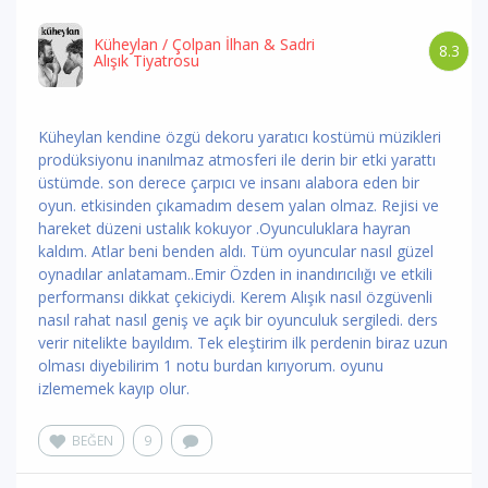
Küheylan
/ Çolpan İlhan & Sadri
8.3
Alışık Tiyatrosu
Küheylan kendine özgü dekoru yaratıcı kostümü müzikleri
prodüksiyonu inanılmaz atmosferi ile derin bir etki yarattı
üstümde. son derece çarpıcı ve insanı alabora eden bir
oyun. etkisinden çıkamadım desem yalan olmaz. Rejisi ve
hareket düzeni ustalık kokuyor .Oyunculuklara hayran
kaldım. Atlar beni benden aldı. Tüm oyuncular nasıl güzel
oynadılar anlatamam..Emir Özden in inandırıcılığı ve etkili
performansı dikkat çekiciydi. Kerem Alışık nasıl özgüvenli
nasıl rahat nasıl geniş ve açık bir oyunculuk sergiledi. ders
verir nitelikte bayıldım. Tek eleştirim ilk perdenin biraz uzun
olması diyebilirim 1 notu burdan kırıyorum. oyunu
izlememek kayıp olur.
BEĞEN
9