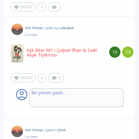
BEĞEN
0
Veli Yılmaz
, tiyatroyu
alkışladı
2 yıl önce
Aşk Biter Mi?
/ Çolpan İlhan & Sadri
10
7.8
/
Alışık Tiyatrosu
BEĞEN
0
0
Veli Yılmaz
, tiyatro
izledi
2 yıl önce