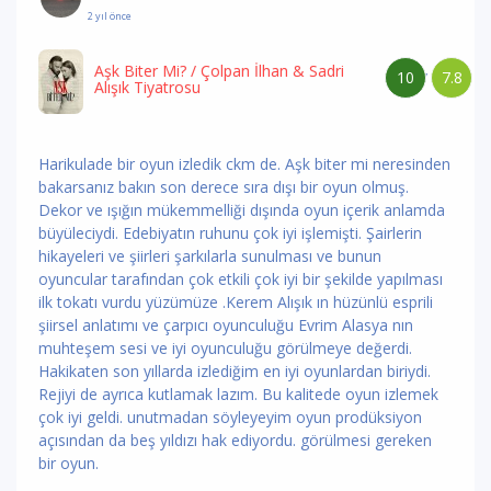
2 yıl önce
Aşk Biter Mi?
/ Çolpan İlhan & Sadri
10
7.8
/
Alışık Tiyatrosu
Harikulade bir oyun izledik ckm de. Aşk biter mi neresinden
bakarsanız bakın son derece sıra dışı bir oyun olmuş.
Dekor ve ışığın mükemmelliği dışında oyun içerik anlamda
büyüleciydi. Edebiyatın ruhunu çok iyi işlemişti. Şairlerin
hikayeleri ve şiirleri şarkılarla sunulması ve bunun
oyuncular tarafından çok etkili çok iyi bir şekilde yapılması
ilk tokatı vurdu yüzümüze .Kerem Alışık ın hüzünlü esprili
şiirsel anlatımı ve çarpıcı oyunculuğu Evrim Alasya nın
muhteşem sesi ve iyi oyunculuğu görülmeye değerdi.
Hakikaten son yıllarda izlediğim en iyi oyunlardan biriydi.
Rejiyi de ayrıca kutlamak lazım. Bu kalitede oyun izlemek
çok iyi geldi. unutmadan söyleyeyim oyun prodüksiyon
açısından da beş yıldızı hak ediyordu. görülmesi gereken
bir oyun.