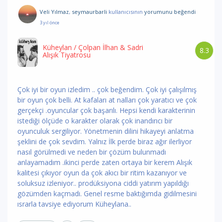
Veli Yılmaz
,
seymaurbarli
kullanıcısının
yorumunu
beğendi
3 yıl önce
Küheylan
/ Çolpan İlhan & Sadri
8.3
Alışık Tiyatrosu
Çok iyi bir oyun izledim .. çok beğendim. Çok iyi çalışılmış
bir oyun çok belli. At kafaları at nalları çok yaratıcı ve çok
gerçekçi .oyuncular çok başarılı. Hepsi kendi karakterinin
istediği ölçüde o karakter olarak çok inandırıcı bir
oyunculuk sergiliyor. Yönetmenin dilini hikayeyi anlatma
şeklini de çok sevdim. Yalnız İlk perde biraz ağır ilerliyor
nasıl görülmedi ve neden bir çözüm bulunmadı
anlayamadım .ikinci perde zaten ortaya bir kerem Alışık
kalitesi çıkıyor oyun da çok akıcı bir ritim kazanıyor ve
soluksuz izleniyor.. prodüksiyona ciddi yatırım yapıldığı
gözümden kaçmadı. Genel resme baktığımda gidilmesini
ısrarla tavsiye ediyorum Küheylana..