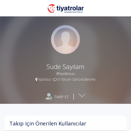
Sude Sayılam
@sudesuu
İstanbul
/
0 Yorum Görüntülenme
|
TAKİP ET
Takip için Önerilen Kullanıcılar