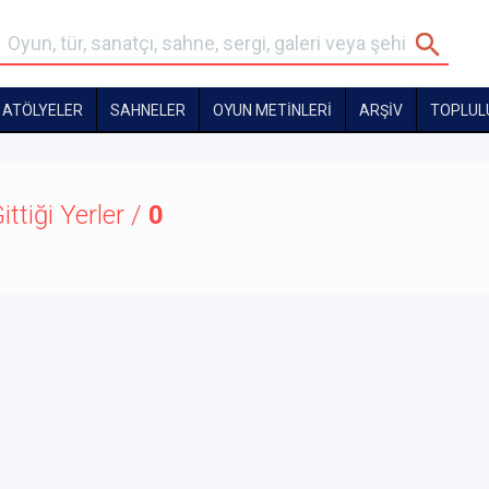
ATÖLYELER
SAHNELER
OYUN METİNLERİ
ARŞİV
TOPLUL
ittiği Yerler /
0