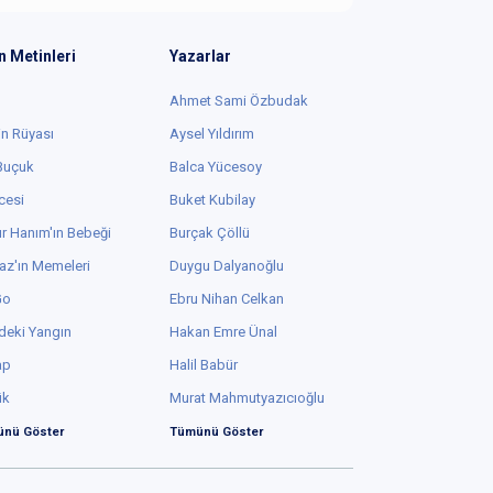
n Metinleri
Yazarlar
Ahmet Sami Özbudak
in Rüyası
Aysel Yıldırım
 Buçuk
Balca Yücesoy
cesi
Buket Kubilay
r Hanım'ın Bebeği
Burçak Çöllü
az'ın Memeleri
Duygu Dalyanoğlu
Go
Ebru Nihan Celkan
deki Yangın
Hakan Emre Ünal
ap
Halil Babür
ük
Murat Mahmutyazıcıoğlu
nü Göster
Tümünü Göster