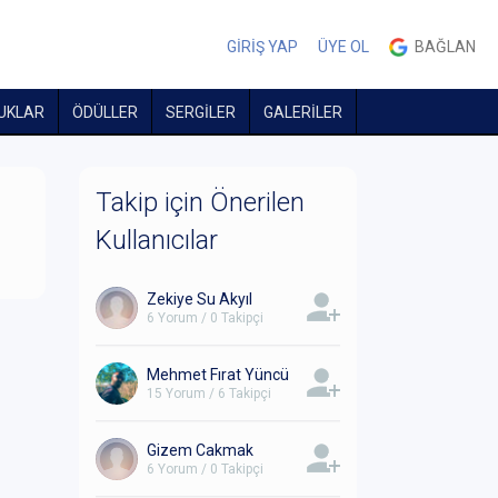
GİRİŞ YAP
ÜYE OL
BAĞLAN
UKLAR
ÖDÜLLER
SERGİLER
GALERİLER
Takip için Önerilen
Kullanıcılar
Zekiye Su Akyıl
6 Yorum / 0 Takipçi
Mehmet Fırat Yüncü
15 Yorum / 6 Takipçi
Gizem Cakmak
6 Yorum / 0 Takipçi