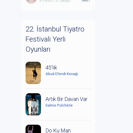
4 Yorum / 0 Takipçi
22. İstanbul Tiyatro
Festivali Yerli
Oyunları
45'lik
Abud Efendi Konağı
Artık Bir Davan Var
Sahne Pulchérie
Do Ku Man