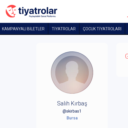
KAMPANYALI BİLETLER
TİYATROLAR
ÇOCUK TIYATROLARI
G
Salih Kırbaş
@skirbas1
Bursa