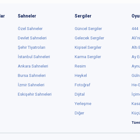
lar
Sahneler
Sergiler
Oyu
Özel Sahneler
Güncel Sergiler
444
Devlet Sahneleri
Gelecek Sergiler
Ali'n
Şehir Tiyatroları
Kişisel Sergiler
Altı
İstanbul Sahneleri
Karma Sergiler
Ay E
Ankara Sahneleri
Resim
Aynu
Bursa Sahneleri
Heykel
Güln
İzmir Sahneleri
Fotoğraf
He-
Eskişehir Sahneleri
Dijital
İçim
Yerleşme
Kas
Diğer
Küç
Tümü