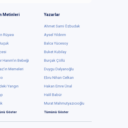
n Metinleri
Yazarlar
Ahmet Sami Özbudak
in Rüyası
Aysel Yıldırım
 Buçuk
Balca Yücesoy
cesi
Buket Kubilay
r Hanım'ın Bebeği
Burçak Çöllü
az'ın Memeleri
Duygu Dalyanoğlu
Go
Ebru Nihan Celkan
deki Yangın
Hakan Emre Ünal
ap
Halil Babür
ük
Murat Mahmutyazıcıoğlu
nü Göster
Tümünü Göster