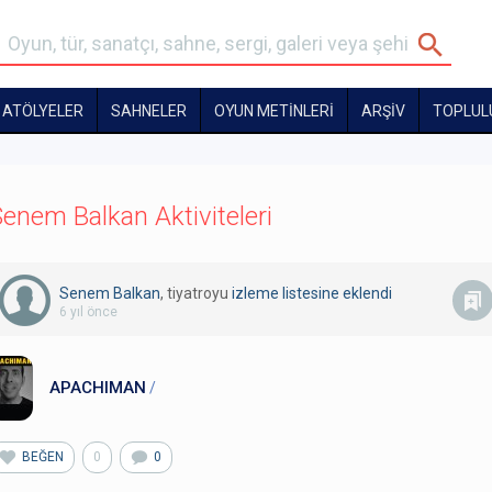
ATÖLYELER
SAHNELER
OYUN METİNLERİ
ARŞİV
TOPLUL
enem Balkan Aktiviteleri
Senem Balkan
, tiyatroyu
izleme listesine eklendi
6 yıl önce
APACHIMAN
/
BEĞEN
0
0