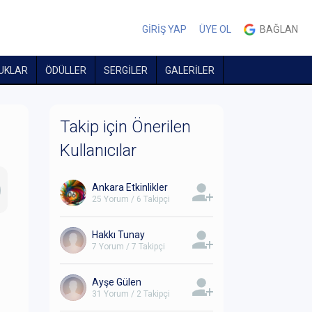
GİRİŞ YAP
ÜYE OL
BAĞLAN
UKLAR
ÖDÜLLER
SERGİLER
GALERİLER
Takip için Önerilen
Kullanıcılar
Ankara Etkinlikler
25 Yorum / 6 Takipçi
Hakkı Tunay
7 Yorum / 7 Takipçi
Ayşe Gülen
31 Yorum / 2 Takipçi