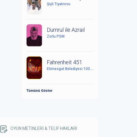
Şişli Tiyatrosu
Dumrul ile Azrail
Zorlu PSM
Fahrenheit 451
Etimesgut Belediyesi 100. Yıl Cumhuriyet Kültür Sanat Merkezi
Tümünü Göster
OYUN METİNLERİ & TELİF HAKLARI