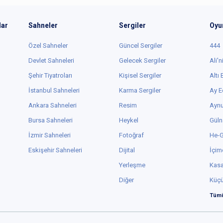
lar
Sahneler
Sergiler
Oyu
Özel Sahneler
Güncel Sergiler
444
Devlet Sahneleri
Gelecek Sergiler
Ali'n
Şehir Tiyatroları
Kişisel Sergiler
Altı
İstanbul Sahneleri
Karma Sergiler
Ay E
Ankara Sahneleri
Resim
Aynu
Bursa Sahneleri
Heykel
Güln
İzmir Sahneleri
Fotoğraf
He-
Eskişehir Sahneleri
Dijital
İçim
Yerleşme
Kas
Diğer
Küç
Tümü