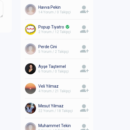
Havva Pekin
14 Yorum / 0 Takipçi
Popup Tiyatro
2 Yorum / 12 Takipçi
Perde Cini
5 Yorum / 2 Takipçi
Ayşe Taştemel
6 Yorum / 0 Takipçi
Veli Yılmaz
4 Yorum / 21 Takipçi
Mesut Yilmaz
22 Yorum / 18 Takipçi
Muhammet Tekin