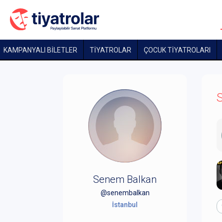
KAMPANYALI BİLETLER
TİYATROLAR
ÇOCUK TIYATROLARI
S
Senem Balkan
@senembalkan
İstanbul