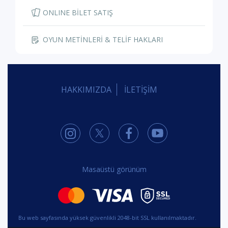
ONLINE BİLET SATIŞ
OYUN METİNLERİ & TELİF HAKLARI
HAKKIMIZDA
İLETİŞİM
Masaüstü görünüm
Bu web sayfasında yüksek güvenlikli 2048-bit SSL kullanılmaktadır.