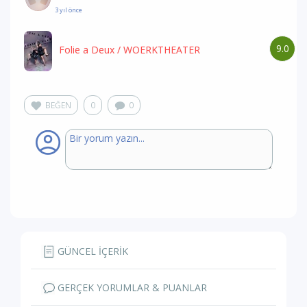
3 yıl önce
9.0
Folie a Deux
/ WOERKTHEATER
BEĞEN
0
0
GÜNCEL İÇERİK
GERÇEK YORUMLAR & PUANLAR