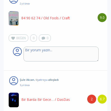
2 yıl önce
9.0
84 90 62 74 / Old Fools
/ Craft
BEĞEN
0
0
Şule Akcan
, tiyatroyu
alkışladı
5 yıl önce
2
6.7
/
Bir Barda Bir Gece…
/ DasDas