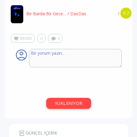
6.7
/
Bir Barda Bir Gece…
/ DasDas
BEĞEN
0
0
YÜKLENİYOR
GÜNCEL İÇERİK