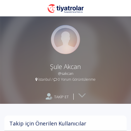
Şule Akcan
@sakcan
İstanbul
/
0 Yorum Görüntülenme
|
TAKİP ET
Takip için Önerilen Kullanıcılar