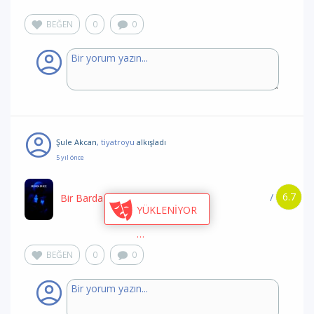
BEĞEN
0
0
Şule Akcan
, tiyatroyu
alkışladı
5 yıl önce
6.7
/
Bir Barda Bir Gece…
/ DasDas
YÜKLENİYOR
BEĞEN
0
0