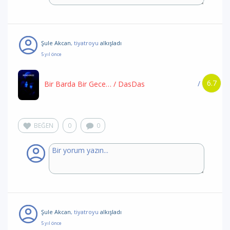
Şule Akcan
, tiyatroyu
alkışladı
5 yıl önce
6.7
/
Bir Barda Bir Gece…
/ DasDas
BEĞEN
0
0
Şule Akcan
, tiyatroyu
alkışladı
5 yıl önce