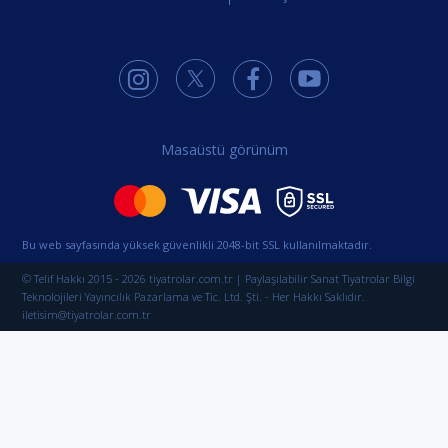
Masaüstü görünüm
Bu web sayfasında yüksek güvenlikli 2048-bit SSL kullanılmaktadır.
© Telif Hakkı 2015 - 2026 tiyatrolar.com.tr | Paylaşılabilir Sanat Tiyatrolar Bilgi
Teknolojileri Yayıncılık Pazarlama ve Tic. Ltd. Şti. - Her Hakkı Saklıdır.
iletisim@tiyatrolar.com.tr