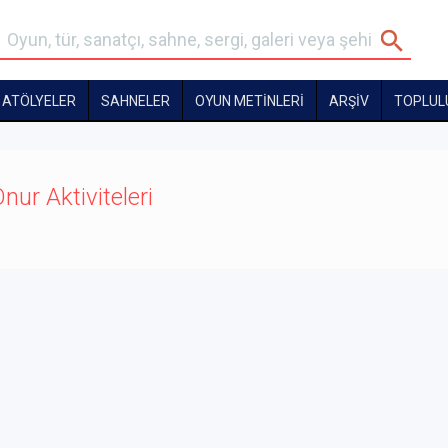
ATÖLYELER
SAHNELER
OYUN METİNLERİ
ARŞİV
TOPLUL
nur Aktiviteleri