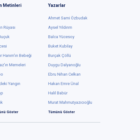
n Metinleri
Yazarlar
Ahmet Sami Özbudak
in Rüyası
Aysel Yıldırım
 Buçuk
Balca Yücesoy
cesi
Buket Kubilay
r Hanım'ın Bebeği
Burçak Çöllü
az'ın Memeleri
Duygu Dalyanoğlu
Go
Ebru Nihan Celkan
deki Yangın
Hakan Emre Ünal
ap
Halil Babür
ük
Murat Mahmutyazıcıoğlu
nü Göster
Tümünü Göster