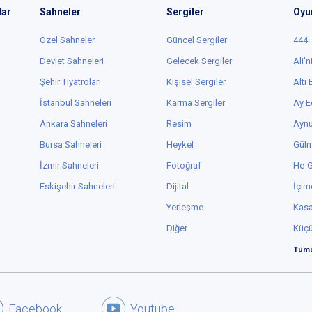
lar
Sahneler
Sergiler
Oyu
Özel Sahneler
Güncel Sergiler
444
Devlet Sahneleri
Gelecek Sergiler
Ali'n
Şehir Tiyatroları
Kişisel Sergiler
Altı
İstanbul Sahneleri
Karma Sergiler
Ay E
Ankara Sahneleri
Resim
Aynu
Bursa Sahneleri
Heykel
Güln
İzmir Sahneleri
Fotoğraf
He-
Eskişehir Sahneleri
Dijital
İçim
Yerleşme
Kas
Diğer
Küç
Tümü
Facebook
Youtube