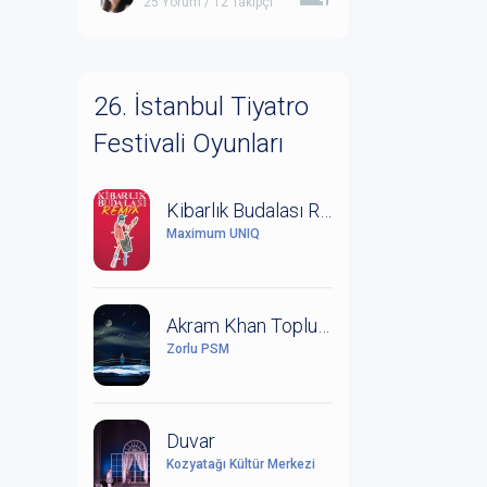
25 Yorum / 12 Takipçi
26. İstanbul Tiyatro
Festivali Oyunları
Kibarlık Budalası Remix
Maximum UNIQ
Akram Khan Topluluğu: Orman Kitabı
Zorlu PSM
Duvar
Kozyatağı Kültür Merkezi