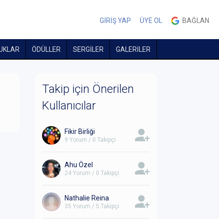
GİRİŞ YAP
ÜYE OL
BAĞLAN
UKLAR
ÖDÜLLER
SERGİLER
GALERİLER
Takip için Önerilen
Kullanıcılar
Fikir Birliği
9 Yorum / 0 Takipçi
Ahu Özel
24 Yorum / 0 Takipçi
Nathalie Reina
35 Yorum / 5 Takipçi