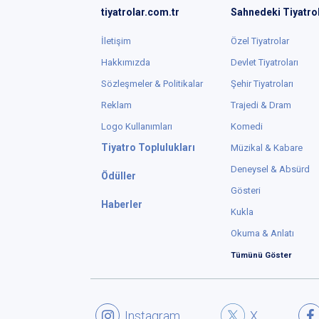
tiyatrolar.com.tr
Sahnedeki Tiyatro
İletişim
Özel Tiyatrolar
Hakkımızda
Devlet Tiyatroları
Sözleşmeler & Politikalar
Şehir Tiyatroları
Reklam
Trajedi & Dram
Logo Kullanımları
Komedi
Tiyatro Toplulukları
Müzikal & Kabare
Deneysel & Absürd
Ödüller
Gösteri
Haberler
Kukla
Okuma & Anlatı
Tümünü Göster
Instagram
X