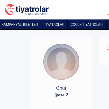
KAMPANYALI BİLETLER
TİYATROLAR
ÇOCUK TIYATROLARI
O
Onur
@onur-2