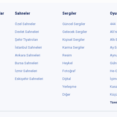
lar
Sahneler
Sergiler
Oyu
Özel Sahneler
Güncel Sergiler
444
Devlet Sahneleri
Gelecek Sergiler
Ali'n
Şehir Tiyatroları
Kişisel Sergiler
Altı
İstanbul Sahneleri
Karma Sergiler
Ay E
Ankara Sahneleri
Resim
Aynu
Bursa Sahneleri
Heykel
Güln
İzmir Sahneleri
Fotoğraf
He-
Eskişehir Sahneleri
Dijital
İçim
Yerleşme
Kas
Diğer
Küç
Tümü