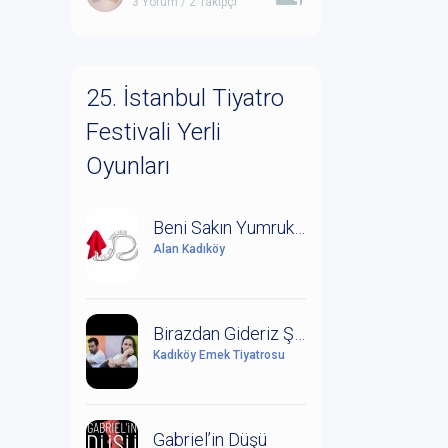
3 Yorum / 2 Takipçi
25. İstanbul Tiyatro
Festivali Yerli
Oyunları
Beni Sakın Yumruklardan
Alan Kadıköy
Birazdan Gideriz Şimdi Yağmur Yağıyor
Kadıköy Emek Tiyatrosu
Gabriel’in Düşü