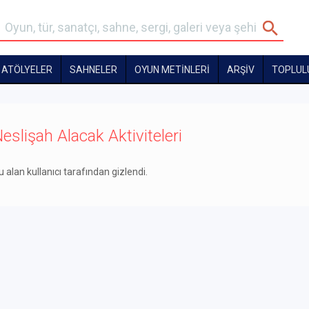
ATÖLYELER
SAHNELER
OYUN METİNLERİ
ARŞİV
TOPLUL
eslişah Alacak Aktiviteleri
u alan kullanıcı tarafından gizlendi.