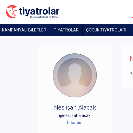
KAMPANYALI BİLETLER
TİYATROLAR
ÇOCUK TIYATROLARI
N
B
Neslişah Alacak
@neslisahalacak
İstanbul