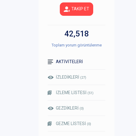
TAKİP ET
42,518
Toplam yorum görüntülenme
AKTİVİTELERİ
İZLEDİKLERİ
(27)
İZLEME LİSTESİ
(51)
GEZDİKLERİ
(0)
GEZME LİSTESİ
(0)