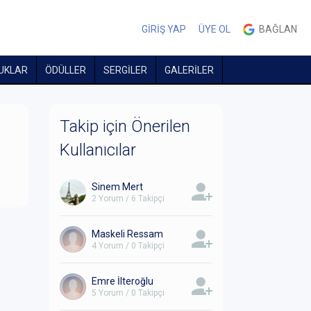
GİRİŞ YAP
ÜYE OL
BAĞLAN
UKLAR
ÖDÜLLER
SERGİLER
GALERİLER
Takip için Önerilen
Kullanıcılar
Sinem Mert
2 Yorum / 6 Takipçi
Maskeli Ressam
4 Yorum / 0 Takipçi
Emre İlteroğlu
5 Yorum / 0 Takipçi