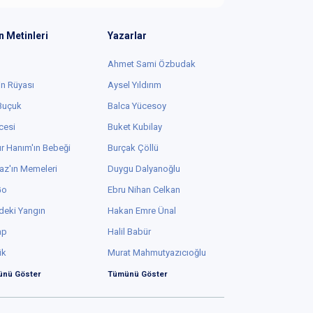
n Metinleri
Yazarlar
Ahmet Sami Özbudak
in Rüyası
Aysel Yıldırım
 Buçuk
Balca Yücesoy
cesi
Buket Kubilay
r Hanım'ın Bebeği
Burçak Çöllü
az'ın Memeleri
Duygu Dalyanoğlu
Go
Ebru Nihan Celkan
deki Yangın
Hakan Emre Ünal
ap
Halil Babür
ük
Murat Mahmutyazıcıoğlu
nü Göster
Tümünü Göster