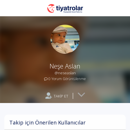
Neşe Aslan
@neseaslan
0 Yorum Görüntülenme
|
TAKİP ET
Takip için Önerilen Kullanıcılar