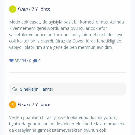
Puan
/ 7 Yıl önce
7
Metin cok vasat, dolayisiyla basit bir komedi olmus. Aslinda
7 vermemem gerekiyordu ama oyuncular cok efor
sarfettiler ve bence performanslari iyi bir metinle birlesseydi
cok kaliteli bir is cikardi. Biraz da Guven Kirac fanatikligi de
yapiyor olabilirim ama genelde ben memnun ayrildim.
BEĞEN / 0
0
Sineklerin Tanrısı
Puan
/ 7 Yıl önce
5
Verilen puanlarin biraz iyi niyetli oldugunu dusunuyorum,
tiyatroda genc insanlari desteklemek elbette lazim ama cok
da detaylarina girmek istemeyerekten oyunun cok