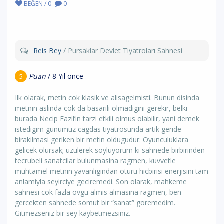
BEĞEN / 0
0
Reis Bey
/ Pursaklar Devlet Tiyatroları Sahnesi
Puan
/ 8 Yıl önce
5
Ilk olarak, metin cok klasik ve alisagelmisti. Bunun disinda
metnin aslinda cok da basarili olmadigini gerekir, belki
burada Necip Fazil’in tarzi etkili olmus olabilir, yani demek
istedigim gunumuz cagdas tiyatrosunda artik geride
birakilmasi geriken bir metin oldugudur. Oyunculuklara
gelicek olursak; uzulerek soyluyorum ki sahnede birbirinden
tecrubeli sanatcilar bulunmasina ragmen, kuvvetle
muhtamel metnin yavanligindan oturu hicbirisi enerjisini tam
anlamiyla seyirciye geciremedi. Son olarak, mahkeme
sahnesi cok fazla ovgu almis almasina ragmen, ben
gercekten sahnede somut bir “sanat” goremedim.
Gitmezseniz bir sey kaybetmezsiniz.