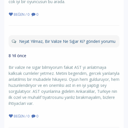
cok iyi bir oyuncusun bu arada.
BEĞEN / 0
0
Nejat Yilmaz, Bir Valize Ne Sığar Ki? gönderi yorumu
8 Yıl önce
Bir valize ne sigar bilmiyorum fakat AST yi anlatmaya
kalksak cumleler yetmez. Metini begendim, gercek yanlariyla
anlatilmis bir mubadele hikayesi. Oyun hem gulduruyor, hem
huzunlendiriyor ve en onemlisi ast in en iyi yaptigi sey
sorgulatiyor. AST oyunlarina gidelim Ankaralilar, Turkiye nin
ilk ozel ve muhalif tiyatrosunu yanliz birakmayalim, bizlere
ihtiyaclari var.
BEĞEN / 0
0