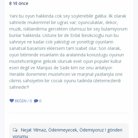
8 Yıl önce
Yani bu oyun hakkinda cok sey soylenebilir galiba. Ilk olarak
sahnede mukemmel bir ugras var; oyunculuklar, dekor,
muzik, isiklandirma gercekten olumsuz bir sey bulamiyorum
bunlar hakkinda. Ustune bir de Erdal Besikcioglu nun bu
sahneye ne kadar cok yakistigi ve yonettigi oyunlarin
sanatsal basarisini eklersem tam isabet olur. Son olarak,
oyun bitiminde insanlarin da aralarinda konustugu oyunun
mustehcenligine gelicek olursak evet oyun populer kultur
eseri degil ve Marquis de Sade kim ise onu anlatiyor.
Heralde doneminin mustehcen ve marjinal yazilariyla one
cikmis sahsiyetini bir cocuk oyunu tadinda izletemezlerdi
sahnede?!
BEĞEN / 0
0
Nejat Yilmaz, Ödenmeyecek, Ödemiyoruz ! gönderi
yorumu