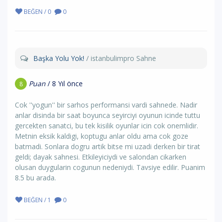
BEĞEN / 0
0
Başka Yolu Yok!
/ istanbulimpro Sahne
Puan
/ 8 Yıl önce
8
Cok ''yogun'' bir sarhos performansi vardi sahnede. Nadir
anlar disinda bir saat boyunca seyirciyi oyunun icinde tuttu
gercekten sanatci, bu tek kisilik oyunlar icin cok onemlidir.
Metnin eksik kaldigi, koptugu anlar oldu ama cok goze
batmadi. Sonlara dogru artik bitse mi uzadi derken bir tirat
geldi; dayak sahnesi. Etkileyiciydi ve salondan cikarken
olusan duygularin cogunun nedeniydi. Tavsiye edilir. Puanim
8.5 bu arada.
BEĞEN / 1
0