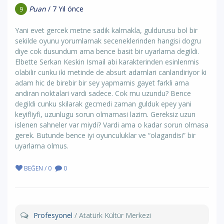
Puan
/ 7 Yıl önce
9
Yani evet gercek metne sadik kalmakla, guldurusu bol bir
sekilde oyunu yorumlamak seceneklerinden hangisi dogru
diye cok dusundum ama bence basit bir uyarlama degildi.
Elbette Serkan Keskin Ismail abi karakterinden esinlenmis
olabilir cunku iki metinde de absurt adamlari canlandiriyor ki
adam hic de birebir bir sey yapmamis gayet farkli ama
andiran noktalari vardi sadece. Cok mu uzundu? Bence
degildi cunku skilarak gecmedi zaman gulduk epey yani
keyifliyfi, uzunlugu sorun olmamasi lazim. Gereksiz uzun
islenen sahneler var miydi? Vardi ama o kadar sorun olmasa
gerek. Butunde bence iyi oyunculuklar ve “olagandisi” bir
uyarlama olmus.
BEĞEN / 0
0
Profesyonel
/ Atatürk Kültür Merkezi