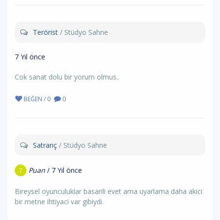
Terörist
/ Stüdyo Sahne
7 Yıl önce
Cok sanat dolu bir yorum olmus..
BEĞEN / 0
0
Satranç
/ Stüdyo Sahne
Puan
/ 7 Yıl önce
7
Bireysel oyunculuklar basarili evet ama uyarlama daha akici
bir metne ihtiyaci var gibiydi.