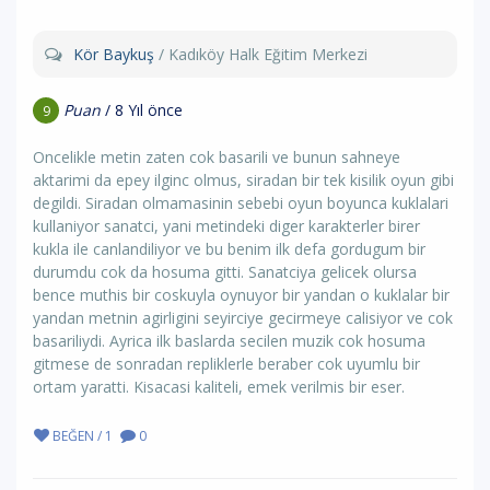
Kör Baykuş
/ Kadıköy Halk Eğitim Merkezi
Puan
/ 8 Yıl önce
9
Oncelikle metin zaten cok basarili ve bunun sahneye
aktarimi da epey ilginc olmus, siradan bir tek kisilik oyun gibi
degildi. Siradan olmamasinin sebebi oyun boyunca kuklalari
kullaniyor sanatci, yani metindeki diger karakterler birer
kukla ile canlandiliyor ve bu benim ilk defa gordugum bir
durumdu cok da hosuma gitti. Sanatciya gelicek olursa
bence muthis bir coskuyla oynuyor bir yandan o kuklalar bir
yandan metnin agirligini seyirciye gecirmeye calisiyor ve cok
basariliydi. Ayrica ilk baslarda secilen muzik cok hosuma
gitmese de sonradan repliklerle beraber cok uyumlu bir
ortam yaratti. Kisacasi kaliteli, emek verilmis bir eser.
BEĞEN / 1
0