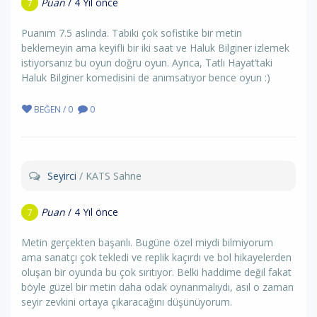
Puan
/ 4 Yıl önce
7
Puanım 7.5 aslında. Tabiki çok sofistike bir metin
beklemeyin ama keyifli bir iki saat ve Haluk Bilginer izlemek
istiyorsanız bu oyun doğru oyun. Ayrıca, Tatlı Hayat’taki
Haluk Bilginer komedisini de anımsatıyor bence oyun :)
BEĞEN / 0
0
Seyirci
/ KATS Sahne
Puan
/ 4 Yıl önce
7
Metin gerçekten başarılı. Bugüne özel miydi bilmiyorum
ama sanatçı çok tekledi ve replik kaçırdı ve bol hikayelerden
oluşan bir oyunda bu çok sırıtıyor. Belki haddime değil fakat
böyle güzel bir metin daha odak oynanmalıydı, asıl o zaman
seyir zevkini ortaya çıkaracağını düşünüyorum.