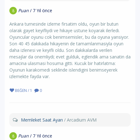
Puan
/ 7 Yıl önce
8
Ankara turnesinde izleme firsatim oldu, oyun bir butun
olarak gayet keyifliydi ve hikaye ustune koyarak ilerledi.
Oyuncular oyunu cok benimsemisler, bu da oyuna yansiyor.
Son 40 45 dakikada hikayenin de tamamlanmasiyla oyun
daha izlenesi ve keyifli oldu. Son dakikalarda verilen
mesajlar da onemliydi; evet gulduk, eglendik ama sanatin da
amacina ulasmasi hosuma gitti. Kucuk bir hatirlatma:
Oyunun karakomedi seklinde islendigini benimseyerek
izlemekte fayda var.
BEĞEN / 1
0
Memleket Saat Ayarı
/ Arcadium AVM
Puan
/ 7 Yıl önce
8