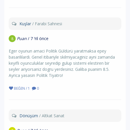
Kuşlar
/ Farabi Sahnesi
Puan
/ 7 Yıl önce
8
Eger oyunun amaci Politik Güldürü yaratmaksa epey
basarililardi. Genel itibariyle skilmiyacaginiz ayni zamanda
keyifli oyunculuklar seyredip gulup sistemi elestiren bir
seyler ariyorsaniz dogru yerdesiniz. Galiba puanim 8.5.
Ayrica yasasin Politik Tiyatro!
BEĞEN / 1
0
Dönüşüm
/ Altkat Sanat