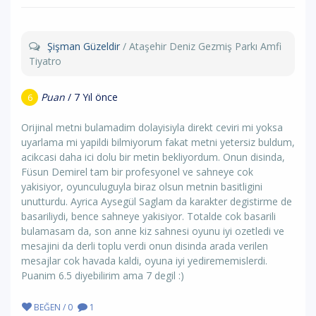
Şişman Güzeldir
/ Ataşehir Deniz Gezmiş Parkı Amfi
Tiyatro
Puan
/ 7 Yıl önce
6
Orijinal metni bulamadim dolayisiyla direkt ceviri mi yoksa
uyarlama mi yapildi bilmiyorum fakat metni yetersiz buldum,
acikcasi daha ici dolu bir metin bekliyordum. Onun disinda,
Füsun Demirel tam bir profesyonel ve sahneye cok
yakisiyor, oyunculuguyla biraz olsun metnin basitligini
unutturdu. Ayrica Aysegül Saglam da karakter degistirme de
basariliydi, bence sahneye yakisiyor. Totalde cok basarili
bulamasam da, son anne kiz sahnesi oyunu iyi ozetledi ve
mesajini da derli toplu verdi onun disinda arada verilen
mesajlar cok havada kaldi, oyuna iyi yedirememislerdi.
Puanim 6.5 diyebilirim ama 7 degil :)
BEĞEN / 0
1