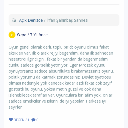
Açık Denizde
/ İrfan Şahinbaş Sahnesi
Puan
/ 7 Yıl önce
6
Oyun genel olarak derli, toplu bir dt oyunu olmus fakat
eksikleri var. Ilk olarak rejiyi begendim, daha ilk sahneden
hissettirdi ilgincligini, fakat bir yandan da begenmedim
cunku sadece gorsellik yetmiyor. Eger Mrozek oyunu
oynuyorsaniz sadece absurdlukte birakamazssiniz oyunu,
politik yorumu da katmak zorundasiniz. Devlet tiyatrosu
olmasi nedeniyle yok denecek kadar azdi fakat cok zayif
gosterdi bu oyunu, yoksa metin guzel ve cok daha
islenebilecek taraflari var. Oyunculara bir lafim yok, onlar
sadece emekciler ve islerini de iyi yaptilar. Herkese iyi
seyirler.
BEĞEN / 1
0