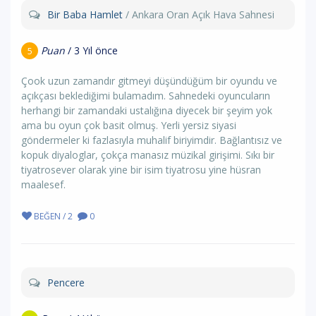
Bir Baba Hamlet
/ Ankara Oran Açık Hava Sahnesi
Puan
/ 3 Yıl önce
5
Çook uzun zamandır gitmeyi düşündüğüm bir oyundu ve
açıkçası beklediğimi bulamadım. Sahnedeki oyuncuların
herhangi bir zamandaki ustalığına diyecek bir şeyim yok
ama bu oyun çok basit olmuş. Yerli yersiz siyasi
göndermeler ki fazlasıyla muhalif biriyimdir. Bağlantısız ve
kopuk diyaloglar, çokça manasız müzikal girişimi. Sıkı bir
tiyatrosever olarak yine bir isim tiyatrosu yine hüsran
maalesef.
BEĞEN / 2
0
Pencere