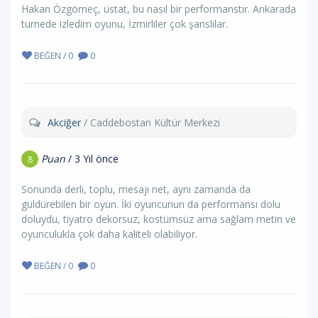
Hakan Özgömeç, üstat, bu nasıl bir performanstır. Ankarada
turnede izledim oyunu, İzmirliler çok şanslılar.
BEĞEN / 0
0
Akciğer
/ Caddebostan Kültür Merkezi
Puan
/ 3 Yıl önce
8
Sonunda derli, toplu, mesajı net, aynı zamanda da
güldürebilen bir oyun. İki oyuncunun da performansı dolu
doluydu, tiyatro dekorsuz, kostümsüz ama sağlam metin ve
oyunculukla çok daha kaliteli olabiliyor.
BEĞEN / 0
0