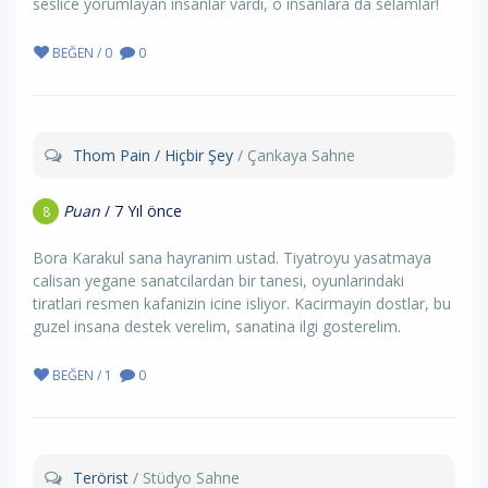
seslice yorumlayan insanlar vardi, o insanlara da selamlar!
BEĞEN / 0
0
Thom Pain / Hiçbir Şey
/ Çankaya Sahne
Puan
/ 7 Yıl önce
8
Bora Karakul sana hayranim ustad. Tiyatroyu yasatmaya
calisan yegane sanatcilardan bir tanesi, oyunlarindaki
tiratlari resmen kafanizin icine isliyor. Kacirmayin dostlar, bu
guzel insana destek verelim, sanatina ilgi gosterelim.
BEĞEN / 1
0
Terörist
/ Stüdyo Sahne