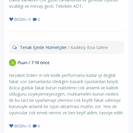
sicakligi ve mesaji gecti. Tebrikler ADT.
BEĞEN / 0
0
Tırnak İçinde Hizmetçiler
/ Kadıköy Boa Sahne
Puan
/ 7 Yıl önce
8
Nezaket Erden' in tek kisilik performansi kadar iyi degildi
fakat son zamanlarda izledigim basarili oyunlardan biriydi.
Bolca gulduk fakat butun nuktelerin cok anlamli ve kaliteli
oldugunu soyleyemeyecegim, muhtamelen bunun nedeni
de bu tarz bir uyarlamayi izlemesi cok keyifli fakat sahneye
butunuyle anlamli bir oyun aktarmasi muthis zor. Yine de
oyuncular cok emek vermis ve ben keyif aldim, tavsiye edilir.
BEĞEN / 0
0