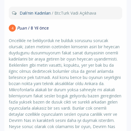
Dali'nin Kadınları
/ BtcTurk Vadi Açıkhava
Puan
/ 8 Yıl önce
4
Oncelikle ne bekliyorduk ne bulduk sorusunu sorucak
olursak; zaten metinin ozetinden kimsenin asiri bir heyecan
duydugunu dusunmuyorum fakat sanat dunyasinin onemli
kadinlarini bir araya getiren bir oyun heyecan uyandirmisti.
Beklenilen gibi metin vasatti, kopuktu, yer yer bak bu da
ilginc olmus dedirtecek bolumler olsa da genel anlamda
birlesince pek tutmadi. Asil konu bence bu oyunun seyirligini
bozan nokta yani teknik aksakliklar oldu Ankara da.
Mikrofonlarla alakali bir durum yoksa sahneyle mi alakali
bilemiyorum fakat sesler boguk geliyordu bazen gereginden
fazla yuksek bazen de dusuk cikti ve surekli arkadan gelen
oyuncularla alakasiz bir ses vardi. Bunlar cok onemli
detaylar ozellikle oyuncularin sesleri oyuna canlilik verir ve
Devrim Nas in karakterli sesini daha iyi duymak isterdim.
Neyse sonuc olarak cok olamamis bir oyun, Devrim Nas