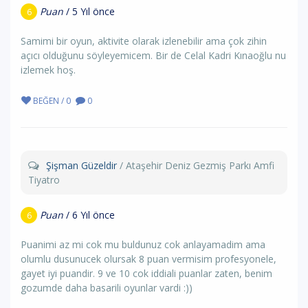
Puan
/ 5 Yıl önce
6
Samimi bir oyun, aktivite olarak izlenebilir ama çok zihin
açıcı olduğunu söyleyemicem. Bir de Celal Kadri Kınaoğlu nu
izlemek hoş.
BEĞEN / 0
0
Şişman Güzeldir
/ Ataşehir Deniz Gezmiş Parkı Amfi
Tiyatro
Puan
/ 6 Yıl önce
6
Puanimi az mi cok mu buldunuz cok anlayamadim ama
olumlu dusunucek olursak 8 puan vermisim profesyonele,
gayet iyi puandir. 9 ve 10 cok iddiali puanlar zaten, benim
gozumde daha basarili oyunlar vardi :))