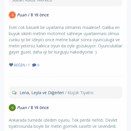
Puan
/ 8 Yıl önce
4
Evet cok basarili bir uyarlama olmamis maalesef. Galiba en
buyuk sikinti metnin motomot sahneye uyarlanmasi olmus
cunku iyi bir izleyici once metne bakar sonra oyunculuga ve
metin yetersiz kalinca oyun da oyle gozukuyor. Oyunculuklar
gayet guzel, daha iyi bir kurguyu hakediyorlar :)
BEĞEN / 1
0
Lena, Leyla ve Diğerleri
/ Küçük Tiyatro
Puan
/ 8 Yıl önce
9
Ankarada turnede izledim oyunu. Tek perde nefisti. Devlet
tiyatrosunda boyle bir metin gormek sasirtti ve sevindirdi.