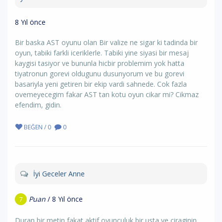
8 Yıl önce
Bir baska AST oyunu olan Bir valize ne sigar ki tadinda bir
oyun, tabiki farkli iceriklerle. Tabiki yine siyasi bir mesaj
kaygisi tasiyor ve bununla hicbir problemim yok hatta
tiyatronun gorevi oldugunu dusunyorum ve bu gorevi
basariyla yeni getiren bir ekip vardi sahnede. Cok fazla
ovemeyecegim fakar AST tan kotu oyun cikar mi? Cikmaz
efendim, gidin.
BEĞEN / 0
0
İyi Geceler Anne
Puan
/ 8 Yıl önce
7
Duran bir metin fakat aktif oyunculuk bir usta ve ciraginin