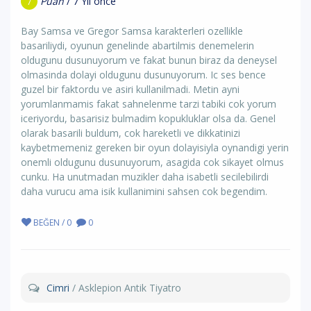
Puan
/ 7 Yıl önce
7
Bay Samsa ve Gregor Samsa karakterleri ozellikle
basariliydi, oyunun genelinde abartilmis denemelerin
oldugunu dusunuyorum ve fakat bunun biraz da deneysel
olmasinda dolayi oldugunu dusunuyorum. Ic ses bence
guzel bir faktordu ve asiri kullanilmadi. Metin ayni
yorumlanmamis fakat sahnelenme tarzi tabiki cok yorum
iceriyordu, basarisiz bulmadim kopukluklar olsa da. Genel
olarak basarili buldum, cok hareketli ve dikkatinizi
kaybetmemeniz gereken bir oyun dolayisiyla oynandigi yerin
onemli oldugunu dusunuyorum, asagida cok sikayet olmus
cunku. Ha unutmadan muzikler daha isabetli secilebilirdi
daha vurucu ama isik kullanimini sahsen cok begendim.
BEĞEN / 0
0
Cimri
/ Asklepion Antik Tiyatro