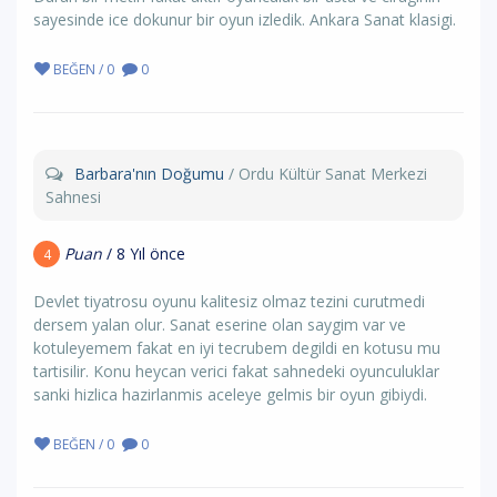
sayesinde ice dokunur bir oyun izledik. Ankara Sanat klasigi.
BEĞEN / 0
0
Barbara'nın Doğumu
/ Ordu Kültür Sanat Merkezi
Sahnesi
Puan
/ 8 Yıl önce
4
Devlet tiyatrosu oyunu kalitesiz olmaz tezini curutmedi
dersem yalan olur. Sanat eserine olan saygim var ve
kotuleyemem fakat en iyi tecrubem degildi en kotusu mu
tartisilir. Konu heycan verici fakat sahnedeki oyunculuklar
sanki hizlica hazirlanmis aceleye gelmis bir oyun gibiydi.
BEĞEN / 0
0