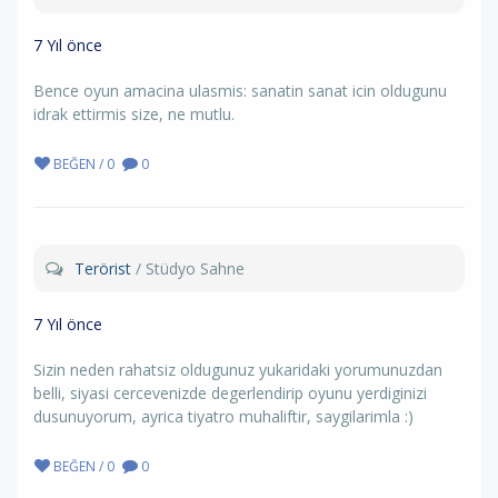
7 Yıl önce
Bence oyun amacina ulasmis: sanatin sanat icin oldugunu
idrak ettirmis size, ne mutlu.
BEĞEN / 0
0
Terörist
/ Stüdyo Sahne
7 Yıl önce
Sizin neden rahatsiz oldugunuz yukaridaki yorumunuzdan
belli, siyasi cercevenizde degerlendirip oyunu yerdiginizi
dusunuyorum, ayrica tiyatro muhaliftir, saygilarimla :)
BEĞEN / 0
0