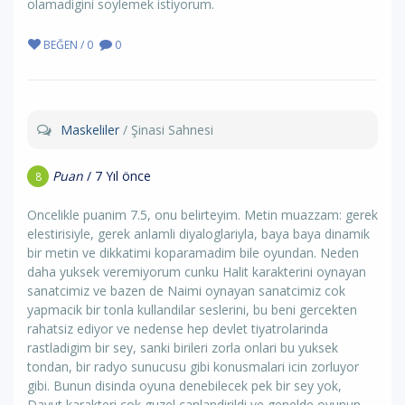
olamadigini soylemek istiyorum.
BEĞEN / 0
0
Maskeliler
/ Şinasi Sahnesi
Puan
/ 7 Yıl önce
8
Oncelikle puanim 7.5, onu belirteyim. Metin muazzam: gerek
elestirisiyle, gerek anlamli diyaloglariyla, baya baya dinamik
bir metin ve dikkatimi koparamadim bile oyundan. Neden
daha yuksek veremiyorum cunku Halit karakterini oynayan
sanatcimiz ve bazen de Naimi oynayan sanatcimiz cok
yapmacik bir tonla kullandilar seslerini, bu beni gercekten
rahatsiz ediyor ve nedense hep devlet tiyatrolarinda
rastladigim bir sey, sanki birileri zorla onlari bu yuksek
tondan, bir radyo sunucusu gibi konusmalari icin zorluyor
gibi. Bunun disinda oyuna denebilecek pek bir sey yok,
Davut karakteri cok guzel canlandirildi ve genelde oyunun