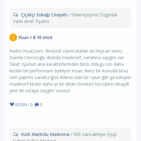
Çiçekçi Sokağı Cinayeti
/ Selamiçeşme Özgürlük
Parkı Amfi Tiyatro
Puan
/ 8 Yıl önce
5
Kadro muazzam. Bireysel oyunculuklar da heycan verici,
Damla Cercisoglu disinda maalesef, sanatina saygim var
fakat oyunun ana karakterlerinden birisi oldugu icin daha
keskin bir performans bekliyor insan. Ikinci bir konuda biraz
isim yapmis sanatci/gise ikilemi olan bir oyun gibi gozukuyor
maalesef keske daha iyi bir Altan Gordum tecrubesi olsaydi
yine de ustaya saygim sonsuz.
BEĞEN / 0
0
Kürk Mantolu Madonna
/ İBB Sancaktepe Eyüp
Sultan Kültür Merkezi