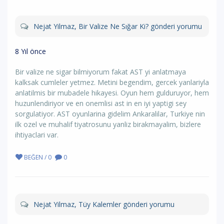
Nejat Yilmaz, Bir Valize Ne Sığar Ki? gönderi yorumu
8 Yıl önce
Bir valize ne sigar bilmiyorum fakat AST yi anlatmaya
kalksak cumleler yetmez. Metini begendim, gercek yanlariyla
anlatilmis bir mubadele hikayesi. Oyun hem gulduruyor, hem
huzunlendiriyor ve en onemlisi ast in en iyi yaptigi sey
sorgulatiyor. AST oyunlarina gidelim Ankaralilar, Turkiye nin
ilk ozel ve muhalif tiyatrosunu yanliz birakmayalim, bizlere
ihtiyaclari var.
BEĞEN / 0
0
Nejat Yilmaz, Tüy Kalemler gönderi yorumu