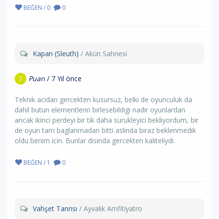
BEĞEN / 0
0
Kapan (Sleuth)
/ Akün Sahnesi
Puan
/ 7 Yıl önce
7
Teknik acidan gercekten kusursuz, belki de oyunculuk da
dahil butun elementlerin birlesebildigi nadir oyunlardan
ancak ikinci perdeyi bir tik daha surukleyici bekliyordum, bir
de oyun tam baglanmadan bitti aslinda biraz beklenmedik
oldu benim icin. Bunlar disinda gercekten kaliteliydi.
BEĞEN / 1
0
Vahşet Tanrısı
/ Ayvalık Amfitiyatro