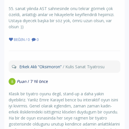
55. sanat yılında AST sahnesinde onu tekrar görmek çok
özeldi, anlattığı anılar ve hikayelerle keyiflendirdi hepimizi.
Ustaya diyecek başka bir söz yok, ömrü uzun olsun, var
olsun :))
BEĞEN / 0
0
Erkek Aklı “Oksimoron”
/ Kulis Sanat Tiyatrosu
Puan
/ 7 Yıl önce
8
Klasik bir tiyatro oyunu degil, stand-up a daha yakin
diyebiliriz. Yanliz Emre Karayel bence bu interaktif oyun isini
iyi kivirmis. Genel olarak eglendim, zaman zaman kadin-
erkek iliskilerindeki isittigimiz kliseleri duydugum bir oyundu.
Ha bir de oyun esnasinda her seye ragmen bir tiyatro
gosterisinde oldugunu unutup kendince adamin anlattiklarini