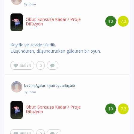
3 yıl önce
Öbür: Sonsuza Kadar
/ Proje
10
7.2
/
Difüzyon
Keyifle ve zevkle izledik.
Düşündüren, düşündürürken güldüren bir oyun.
BEĞEN
0
Nedim Agalar
, tiyatroyu
alkışladı
3 yıl önce
Öbür: Sonsuza Kadar
/ Proje
10
7.2
/
Difüzyon
BEĞEN
0
0