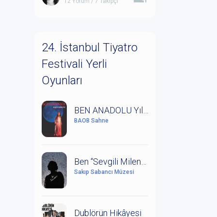
12 Yorum / 7 Takipçi
24. İstanbul Tiyatro
Festivali Yerli
Oyunları
BEN ANADOLU Yıldız Kenter'in Anısına Saygıyla
BAOB Sahne
Ben “Sevgili Milena” (Kafka ve Milena Mektuplaşmaları)
Sakıp Sabancı Müzesi
Dublörün Hikâyesi