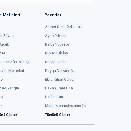
n Metinleri
Yazarlar
Ahmet Sami Özbudak
in Rüyası
Aysel Yıldırım
 Buçuk
Balca Yücesoy
cesi
Buket Kubilay
r Hanım'ın Bebeği
Burçak Çöllü
az'ın Memeleri
Duygu Dalyanoğlu
Go
Ebru Nihan Celkan
deki Yangın
Hakan Emre Ünal
ap
Halil Babür
ük
Murat Mahmutyazıcıoğlu
nü Göster
Tümünü Göster