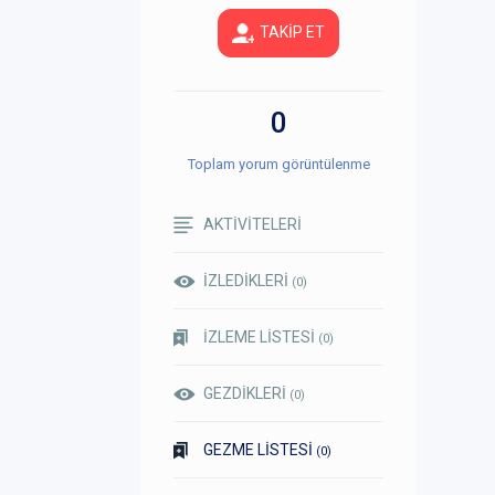
TAKİP ET
0
Toplam yorum görüntülenme
AKTİVİTELERİ
İZLEDİKLERİ
(0)
İZLEME LİSTESİ
(0)
GEZDİKLERİ
(0)
GEZME LİSTESİ
(0)