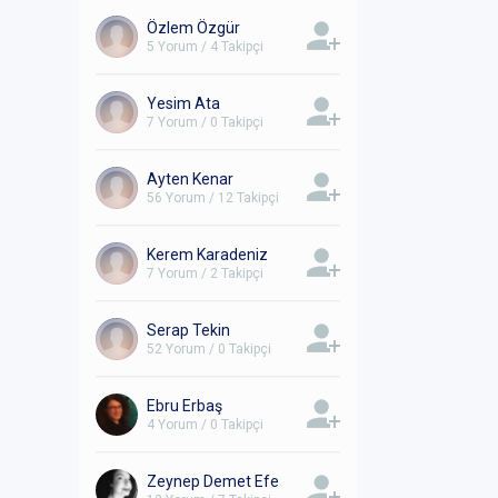
Özlem Özgür
5 Yorum / 4 Takipçi
Yesim Ata
7 Yorum / 0 Takipçi
Ayten Kenar
56 Yorum / 12 Takipçi
Kerem Karadeniz
7 Yorum / 2 Takipçi
Serap Tekin
52 Yorum / 0 Takipçi
Ebru Erbaş
4 Yorum / 0 Takipçi
Zeynep Demet Efe