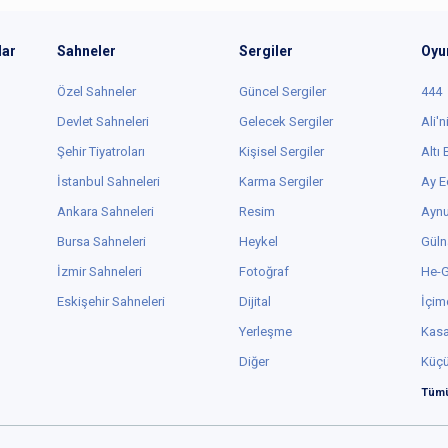
lar
Sahneler
Sergiler
Oyu
Özel Sahneler
Güncel Sergiler
444
Devlet Sahneleri
Gelecek Sergiler
Ali'n
Şehir Tiyatroları
Kişisel Sergiler
Altı
İstanbul Sahneleri
Karma Sergiler
Ay E
Ankara Sahneleri
Resim
Aynu
Bursa Sahneleri
Heykel
Güln
İzmir Sahneleri
Fotoğraf
He-
Eskişehir Sahneleri
Dijital
İçim
Yerleşme
Kas
Diğer
Küç
Tümü