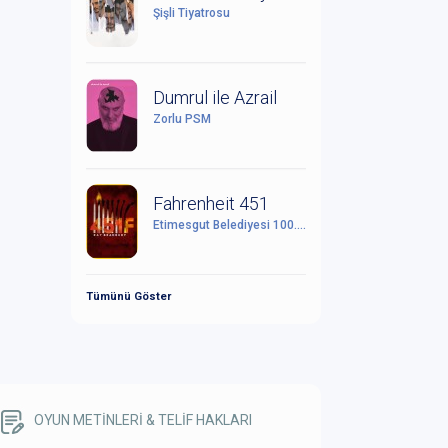
Şişli Tiyatrosu
Dumrul ile Azrail
Zorlu PSM
Fahrenheit 451
Etimesgut Belediyesi 100. Yıl Cumhuriyet Kültür Sanat Merkezi
Tümünü Göster
OYUN METİNLERİ & TELİF HAKLARI