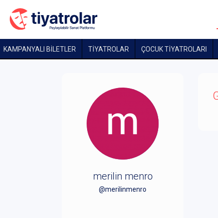
KAMPANYALI BİLETLER
TİYATROLAR
ÇOCUK TIYATROLARI
G
merilin menro
@merilinmenro