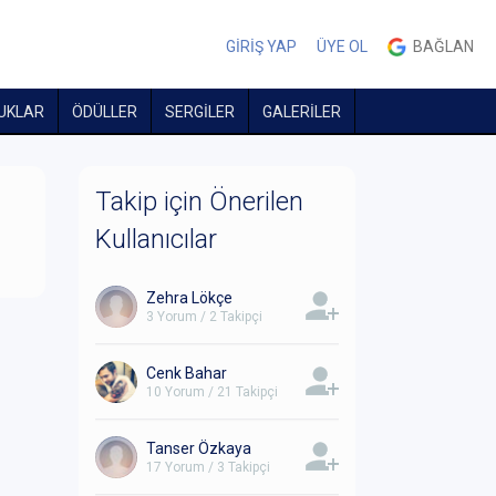
GİRİŞ YAP
ÜYE OL
BAĞLAN
UKLAR
ÖDÜLLER
SERGİLER
GALERİLER
Takip için Önerilen
Kullanıcılar
Zehra Lökçe
3 Yorum / 2 Takipçi
Cenk Bahar
10 Yorum / 21 Takipçi
Tanser Özkaya
17 Yorum / 3 Takipçi