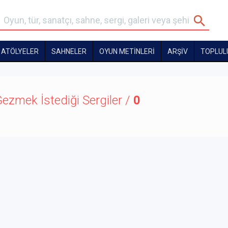
ATÖLYELER
SAHNELER
OYUN METİNLERİ
ARŞİV
TOPLUL
ezmek İstediği Sergiler /
0