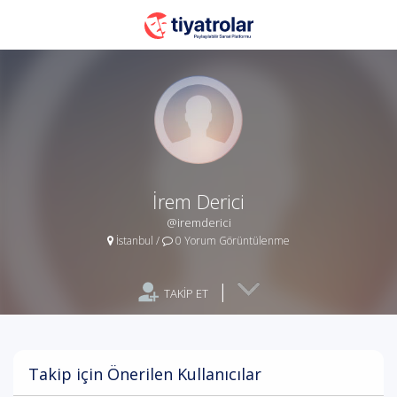
İrem Derici
@iremderici
İstanbul
/
0 Yorum Görüntülenme
|
TAKİP ET
Takip için Önerilen Kullanıcılar