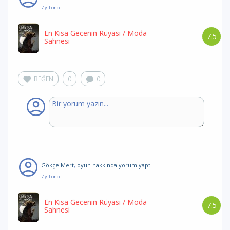
7 yıl önce
En Kısa Gecenin Rüyası
/ Moda
7.5
Sahnesi
BEĞEN
0
0
Gökçe Mert
,
oyun hakkında yorum
yaptı
7 yıl önce
En Kısa Gecenin Rüyası
/ Moda
7.5
Sahnesi