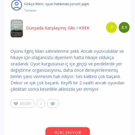
Gökçe Mert
,
oyun hakkında yorum
yaptı
7 yıl önce
7
8.9
/
Dünyada Karşılaşmış Gibi
/ KREK
Oyunu ilginç kılan sahnelenme şekli. Ancak oyunculuklar ve
hikaye için olağanüstü diyemem hatta hikaye oldukça
sıradandı. Oyun kurgusunun iç içe geçişi ve perdelerde yer
değiştirme organizasyonu, daha önce deneyimlememiş
birinin şans vermesini hak ediyor. Ses kalitesi çok başarılı.
Dekor ve ışık çok başarılı. Keyifli bir 2 saatti ancak oyundan
çıktıktan sonra kesinlikle aklınızda yer etmiyor.
BEĞEN
2
YÜKLENİYOR