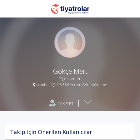
Gökçe Mert
@gokcemert
İstanbul
/
96,556 Yorum Görüntülenme
|
TAKİP ET
Takip için Önerilen Kullanıcılar