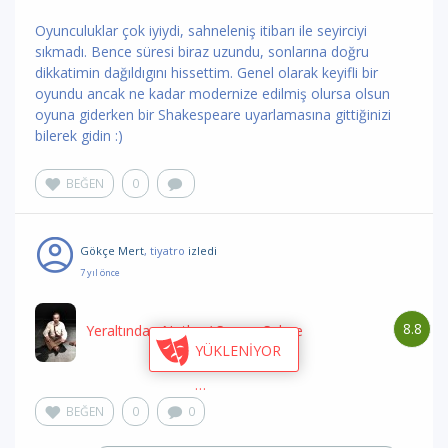
Oyunculuklar çok iyiydi, sahneleniş itibarı ile seyirciyi
sıkmadı. Bence süresi biraz uzundu, sonlarına doğru
dikkatimin dağıldıgını hissettim. Genel olarak keyifli bir
oyundu ancak ne kadar modernize edilmiş olursa olsun
oyuna giderken bir Shakespeare uyarlamasına gittiğinizi
bilerek gidin :)
BEĞEN
0
Gökçe Mert
, tiyatro
izledi
7 yıl önce
8.8
Yeraltından Notlar
/ Seyyar Sahne
YÜKLENİYOR
BEĞEN
0
0