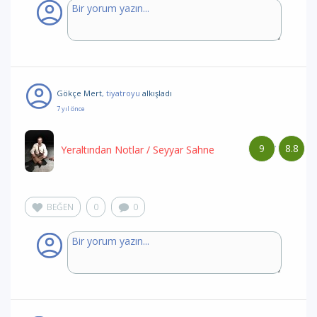
Gökçe Mert
, tiyatroyu
alkışladı
7 yıl önce
9
8.8
/
Yeraltından Notlar
/ Seyyar Sahne
BEĞEN
0
0