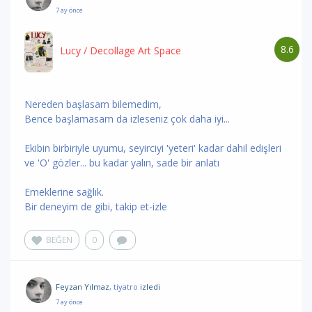
7 ay önce
8.6
Lucy
/ Decollage Art Space
Nereden başlasam bilemedim,
Bence başlamasam da izleseniz çok daha iyi...
Ekibin birbiriyle uyumu, seyirciyi 'yeteri' kadar dahil edişleri
ve 'O' gözler... bu kadar yalın, sade bir anlatı
Emeklerine sağlık.
Bir deneyim de gibi, takip et-izle
BEĞEN
0
Feyzan Yılmaz
, tiyatro
izledi
7 ay önce