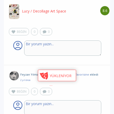
8.6
Lucy
/ Decollage Art Space
BEĞEN
0
0
Feyzan Yılmaz
,
Atta Festival
toğluluğunu favorisine
ekledi
YÜKLENİYOR
2 yıl önce
BEĞEN
0
0