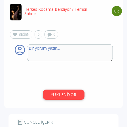
Herkes Kocama Benziyor
/ Temsili
8.6
Sahne
BEĞEN
0
0
YÜKLENİYOR
GÜNCEL İÇERİK