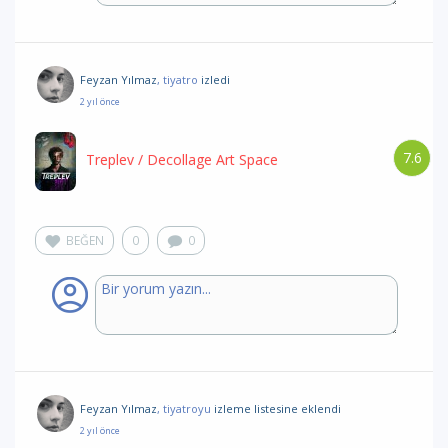
Feyzan Yılmaz
, tiyatro
izledi
2 yıl önce
7.6
Treplev
/ Decollage Art Space
BEĞEN
0
0
Feyzan Yılmaz
, tiyatroyu
izleme listesine eklendi
2 yıl önce