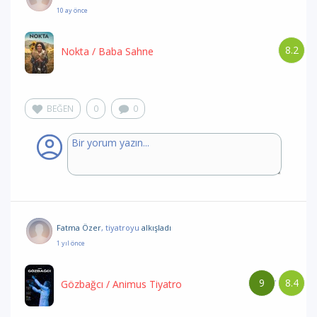
10 ay önce
8.2
Nokta
/ Baba Sahne
BEĞEN
0
0
Fatma Özer
, tiyatroyu
alkışladı
1 yıl önce
9
8.4
/
Gözbağcı
/ Animus Tiyatro