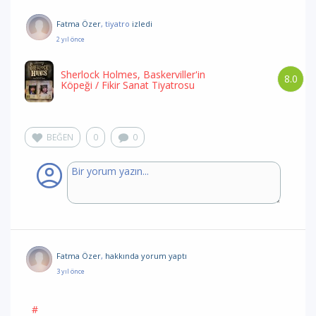
Fatma Özer
, tiyatro
izledi
2 yıl önce
Sherlock Holmes, Baskerviller'in
8.0
Köpeği
/ Fikir Sanat Tiyatrosu
BEĞEN
0
0
Fatma Özer
,
hakkında yorum
yaptı
3 yıl önce
#