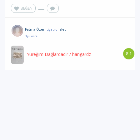
BEĞEN
Fatma Özer
, tiyatro
izledi
3 yıl önce
8.1
Yüreğim Dağlardadır
/ hangardz
BEĞEN
0
0
Fatma Özer
, tiyatroyu
alkışladı
3 yıl önce