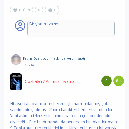
BEĞEN
0
0
Fatma Özer
,
oyun hakkında yorum
yaptı
1 yıl önce
9
8.4
/
Gözbağcı
/ Animus Tiyatro
Hikayesiyle,oyuncunun becerisiyle harmanlanmış çok
samimi bir iş olmuş.. Kübra karakteri benden senden biri.
Yani aslında izlerken insanın aaa bu en çok benden biri
diyeceği .. Eee bu durumda da herkesten biri olan bir oyun
:) Toplumun tüm renklerini incelikli ve güldürücü bir yanıyla