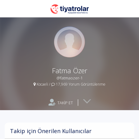
Fatma Özer
@fatmaozer-1
Kocaeli
/
17,969 Yorum Görüntülenme
|
TAKİP ET
Takip için Önerilen Kullanıcılar