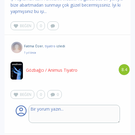
bize abartmadan sunmayı çok güzel becermişssiniz. İyi ki
yapmışsınız bu işi...
BEĞEN
0
Fatma Özer
, tiyatro
izledi
1 yıl önce
8.4
Gözbağcı
/ Animus Tiyatro
BEĞEN
0
0