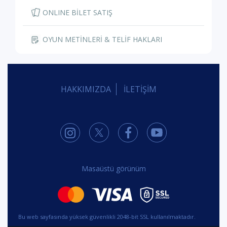
ONLINE BİLET SATIŞ
OYUN METİNLERİ & TELİF HAKLARI
HAKKIMIZDA
İLETİŞİM
Masaüstü görünüm
Bu web sayfasında yüksek güvenlikli 2048-bit SSL kullanılmaktadır.