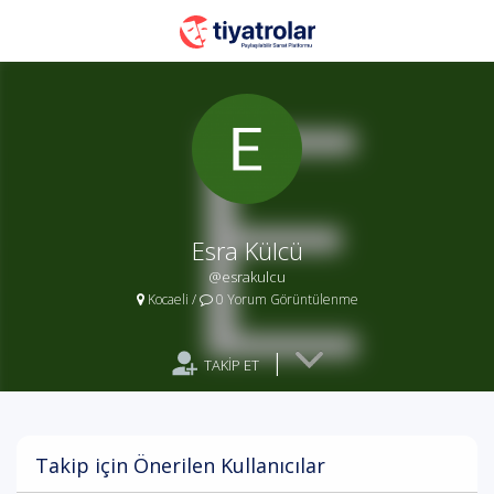
Esra Külcü
@esrakulcu
Kocaeli
/
0 Yorum Görüntülenme
|
TAKİP ET
Takip için Önerilen Kullanıcılar