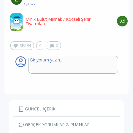
7 yıl önce
Minik Bulut Minnak
/ Kocaeli Şehir
9.5
Tiyatroları
BEĞEN
0
0
GÜNCEL İÇERİK
GERÇEK YORUMLAR & PUANLAR