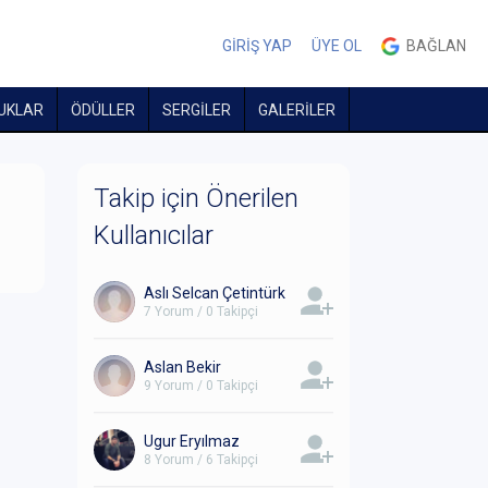
GİRİŞ YAP
ÜYE OL
BAĞLAN
UKLAR
ÖDÜLLER
SERGİLER
GALERİLER
Takip için Önerilen
Kullanıcılar
Aslı Selcan Çetintürk
7 Yorum / 0 Takipçi
Aslan Bekir
9 Yorum / 0 Takipçi
Ugur Eryılmaz
8 Yorum / 6 Takipçi