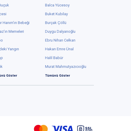
 Buçuk
Balca Yücesoy
cesi
Buket Kubilay
r Hanım'ın Bebeği
Burçak Çöllü
az'ın Memeleri
Duygu Dalyanoğlu
Go
Ebru Nihan Celkan
deki Yangın
Hakan Emre Ünal
ap
Halil Babür
ük
Murat Mahmutyazıcıoğlu
nü Göster
Tümünü Göster