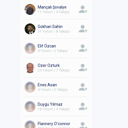
Mançalı Şovalye
11 Yorum / 4 Takipçi
Gokhan Sahin
51 Yorum / 8 Takipçi
Elif Özcan
4 Yorum / 2 Takipçi
Ozer Ozturk
24 Yorum / 7 Takipçi
Enes Asan
4 Yorum / 0 Takipçi
Duygu Yılmaz
18 Yorum / 4 Takipçi
Flannery O'connor