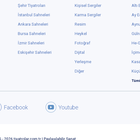
Şehir Tiyatroları
Kişisel Sergiler
Altı
İstanbul Sahneleri
Karma Sergiler
Ay E
Ankara Sahneleri
Resim
Aynu
Bursa Sahneleri
Heykel
Güln
İzmir Sahneleri
Fotoğraf
He-
Eskişehir Sahneleri
Dijital
İçim
Yerleşme
Kas
Diğer
Küç
Tümü
Facebook
Youtube
 - 2026 tiyatrolar.com.tr | Paylaşılabilir Sanat