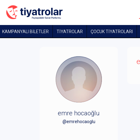
KAMPANYALI BİLETLER
TİYATROLAR
ÇOCUK TIYATROLARI
e
emre hocaoğlu
@emrehocaoglu