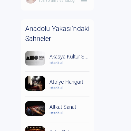
303 Yorum / 65 Takipçi
Anadolu Yakası'ndaki
Sahneler
Akasya Kültür Sanat
İstanbul
Atölye Hangart
İstanbul
Altkat Sanat
İstanbul