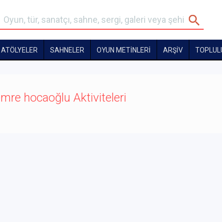
ATÖLYELER
SAHNELER
OYUN METİNLERİ
ARŞİV
TOPLUL
mre hocaoğlu Aktiviteleri