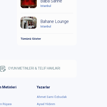
Baba Sahne
İstanbul
Bahane Lounge
İstanbul
Tümünü Göster
OYUN METİNLERİ & TELİF HAKLARI
n Metinleri
Yazarlar
Ahmet Sami Özbudak
in Rüyası
Aysel Yıldırım