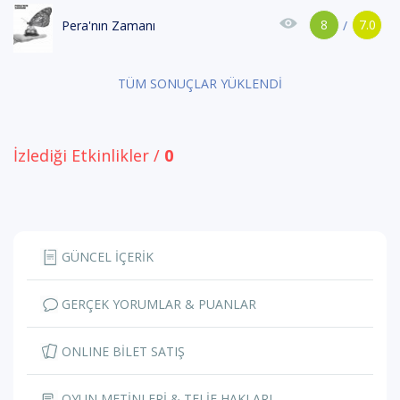
8
7.0
Pera'nın Zamanı
/
TÜM SONUÇLAR YÜKLENDİ
İzlediği Etkinlikler /
0
GÜNCEL İÇERİK
GERÇEK YORUMLAR & PUANLAR
ONLINE BİLET SATIŞ
OYUN METİNLERİ & TELİF HAKLARI