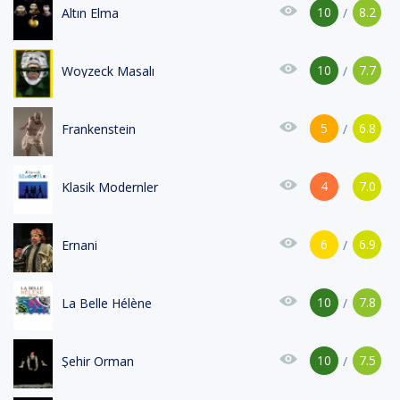
10
8.2
Altın Elma
/
10
7.7
Woyzeck Masalı
/
5
6.8
Frankenstein
/
4
7.0
Klasik Modernler
6
6.9
Ernani
/
10
7.8
La Belle Hélène
/
10
7.5
Şehir Orman
/