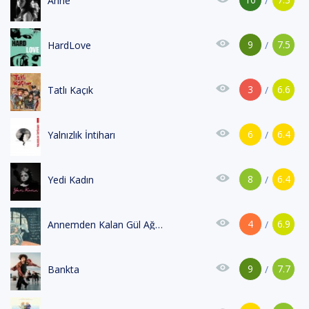
Anne
/
9
7.5
HardLove
/
3
6.6
Tatlı Kaçık
/
6
6.4
Yalnızlık İntiharı
/
8
6.4
Yedi Kadın
/
4
6.9
Annemden Kalan Gül Ağacı Masanın Üzerinde Çaydanlık Beya
/
9
7.7
Bankta
/