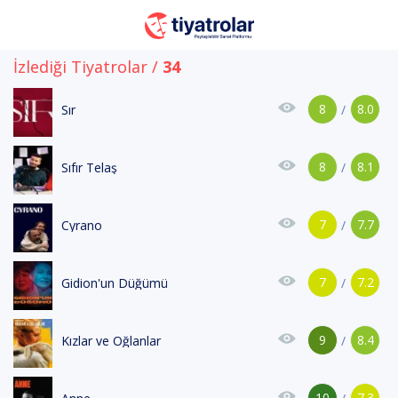
İzlediği Tiyatrolar /
34
8
8.0
Sır
/
8
8.1
Sıfır Telaş
/
7
7.7
Cyrano
/
7
7.2
Gidion'un Düğümü
/
9
8.4
Kızlar ve Oğlanlar
/
10
7.3