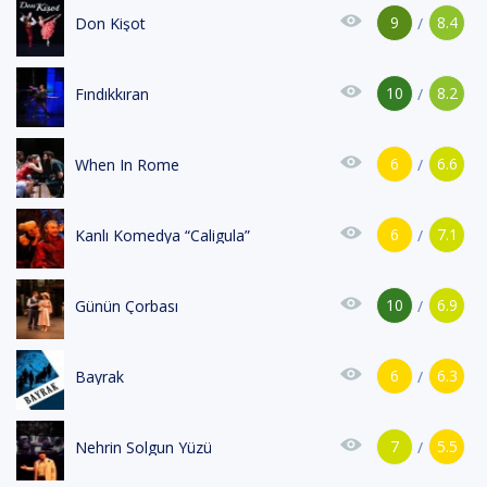
9
8.4
Don Kişot
/
10
8.2
Fındıkkıran
/
6
6.6
When In Rome
/
6
7.1
Kanlı Komedya “Caligula”
/
10
6.9
Günün Çorbası
/
6
6.3
Bayrak
/
7
5.5
Nehrin Solgun Yüzü
/