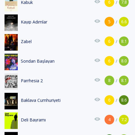
6
7.8
Kabuk
/
5
6.6
Kayıp Adımlar
/
6
8.1
Zabel
/
6
8.0
Sondan Başlayan
/
8
8.1
Parrhesia 2
/
6
8.6
Baklava Cumhuriyeti
/
4
7.2
Deli Bayramı
/