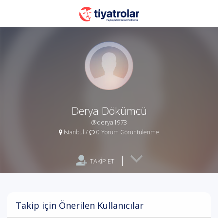
Derya Dökümcü
@derya1973
İstanbul
/
0 Yorum Görüntülenme
|
TAKİP ET
Takip için Önerilen Kullanıcılar