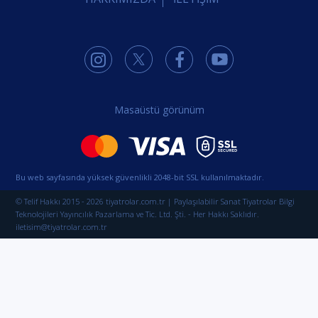
Masaüstü görünüm
Bu web sayfasında yüksek güvenlikli 2048-bit SSL kullanılmaktadır.
© Telif Hakkı 2015 - 2026 tiyatrolar.com.tr | Paylaşılabilir Sanat Tiyatrolar Bilgi
Teknolojileri Yayıncılık Pazarlama ve Tic. Ltd. Şti. - Her Hakkı Saklıdır.
iletisim@tiyatrolar.com.tr