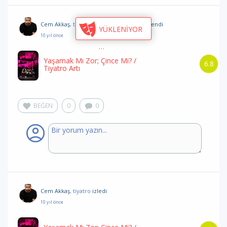
Cem Akkaş
, tiyatroyu
izleme listesine eklendi
YÜKLENİYOR
10 yıl önce
Yaşamak Mı Zor; Çince Mi?
/
6.8
Tiyatro Artı
BEĞEN
0
0
Cem Akkaş
, tiyatro
izledi
10 yıl önce