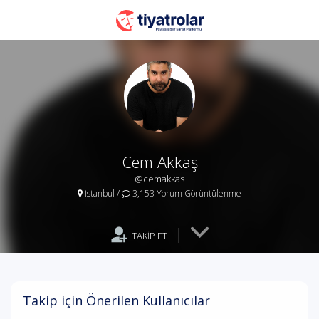
Cem Akkaş
@cemakkas
İstanbul
/
3,153 Yorum Görüntülenme
|
TAKİP ET
Takip için Önerilen Kullanıcılar