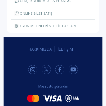
GERÇEK YORUMLAR & PUANLAR
ONLINE BİLET SATIŞ
OYUN METİNLERİ & TELİF HAKLARI
HAKKIMIZDA
İLETİŞİM
Masaüstü görünüm