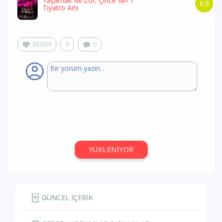
Yaşamak Mı Zor; Çince Mi?
/
6.8
Tiyatro Artı
BEĞEN
0
0
YÜKLENİYOR
GÜNCEL İÇERİK