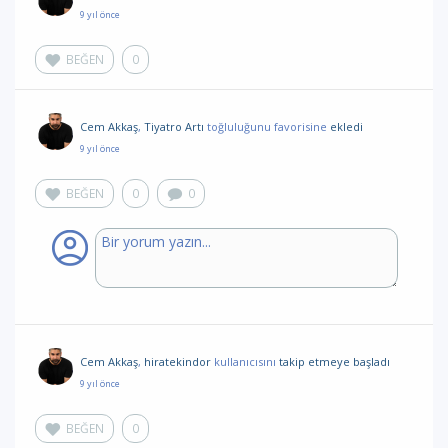
9 yıl önce
BEĞEN
0
Cem Akkaş
,
Tiyatro Artı
toğluluğunu favorisine
ekledi
9 yıl önce
BEĞEN
0
0
Cem Akkaş
,
hiratekindor
kullanıcısını
takip etmeye başladı
9 yıl önce
BEĞEN
0