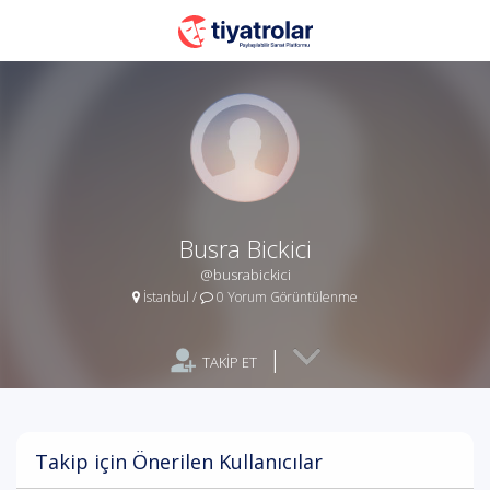
Busra Bickici
@busrabickici
İstanbul
/
0 Yorum Görüntülenme
|
TAKİP ET
Takip için Önerilen Kullanıcılar