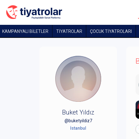
KAMPANYALI BİLETLER
TİYATROLAR
ÇOCUK TIYATROLARI
B
Buket Yıldız
@buketyildiz7
İstanbul