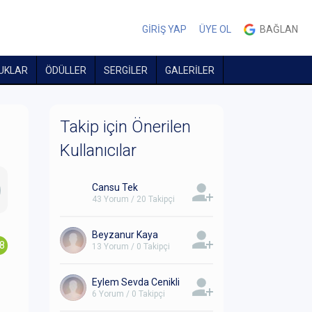
GİRİŞ YAP
ÜYE OL
BAĞLAN
UKLAR
ÖDÜLLER
SERGİLER
GALERİLER
Takip için Önerilen
Kullanıcılar
Cansu Tek
43 Yorum / 20 Takipçi
Beyzanur Kaya
.8
13 Yorum / 0 Takipçi
Eylem Sevda Cenikli
6 Yorum / 0 Takipçi