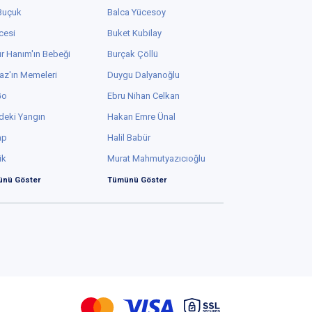
 Buçuk
Balca Yücesoy
cesi
Buket Kubilay
r Hanım'ın Bebeği
Burçak Çöllü
az'ın Memeleri
Duygu Dalyanoğlu
Go
Ebru Nihan Celkan
deki Yangın
Hakan Emre Ünal
ap
Halil Babür
ük
Murat Mahmutyazıcıoğlu
nü Göster
Tümünü Göster