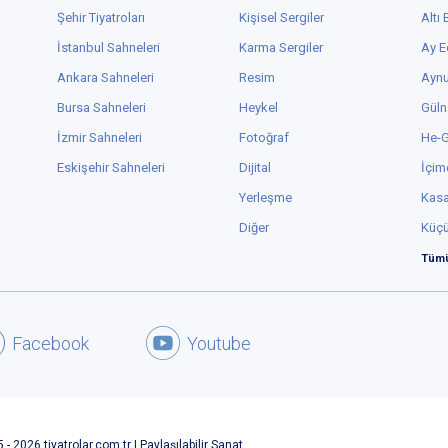
Şehir Tiyatroları
Kişisel Sergiler
Altı
İstanbul Sahneleri
Karma Sergiler
Ay E
Ankara Sahneleri
Resim
Aynu
Bursa Sahneleri
Heykel
Güln
İzmir Sahneleri
Fotoğraf
He-
Eskişehir Sahneleri
Dijital
İçim
Yerleşme
Kas
Diğer
Küç
Tümü
Facebook
Youtube
 - 2026 tiyatrolar.com.tr | Paylaşılabilir Sanat