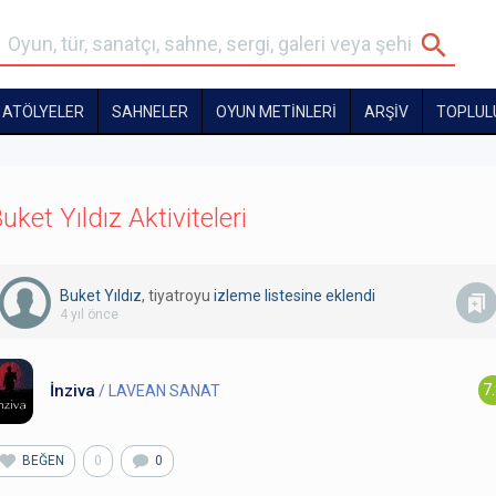
ATÖLYELER
SAHNELER
OYUN METİNLERİ
ARŞİV
TOPLUL
uket Yıldız Aktiviteleri
Buket Yıldız
, tiyatroyu
izleme listesine eklendi
4 yıl önce
İnziva
7
/ LAVEAN SANAT
BEĞEN
0
0