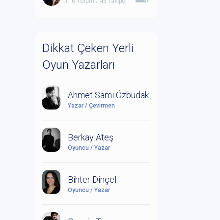
116 Yorum / 45 Takipçi
Dikkat Çeken Yerli
Oyun Yazarları
Ahmet Sami Özbudak
Yazar / Çevirmen
Berkay Ateş
Oyuncu / Yazar
Bihter Dinçel
Oyuncu / Yazar