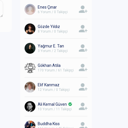
Enes Çınar
6 Yorum / 0 Takipçi
Gözde Yıldız
8 Yorum / 0 Takipçi
Yağmur E. Tan
3 Yorum / 2 Takipçi
Gökhan Atila
170 Yorum / 61 Takipçi
Elif Kanmaz
12 Yorum / 0 Takipçi
Ali Kemal Güven
10 Yorum / 11 Takipçi
Buddha Kiss