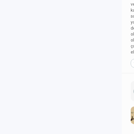
v
k
s
y
d
o
o
ç
e