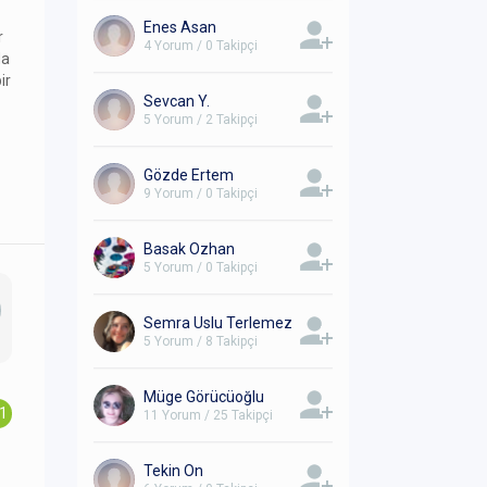
Enes Asan
r
4 Yorum / 0 Takipçi
da
ir
Sevcan Y.
5 Yorum / 2 Takipçi
Gözde Ertem
9 Yorum / 0 Takipçi
Basak Ozhan
5 Yorum / 0 Takipçi
Semra Uslu Terlemez
5 Yorum / 8 Takipçi
Müge Görücüoğlu
.1
11 Yorum / 25 Takipçi
Tekin On