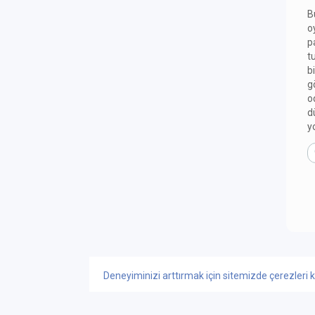
B
o
p
t
b
g
o
d
y
Deneyiminizi arttırmak için sitemizde çerezleri k
GÜNCEL İÇERİK
GERÇEK