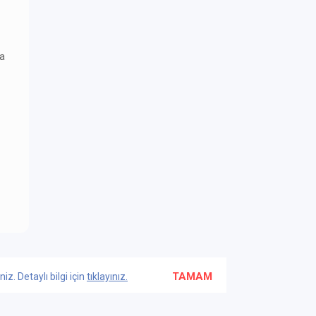
ka
TAMAM
z. Detaylı bilgi için
tıklayınız.
OYUN METİNLERİ & TELİF HAKLARI