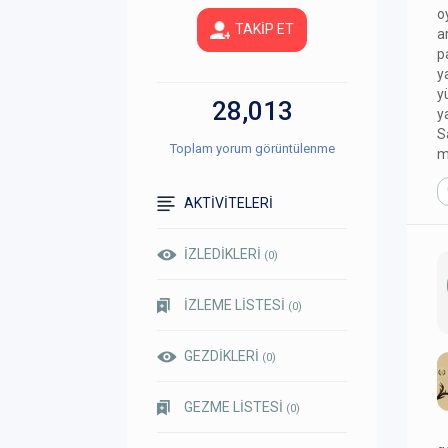
o
TAKİP ET
a
p
y
y
28,013
y
S
Toplam yorum görüntülenme
m
AKTİVİTELERİ
İZLEDİKLERİ
(0)
İZLEME LİSTESİ
(0)
GEZDİKLERİ
(0)
GEZME LİSTESİ
(0)