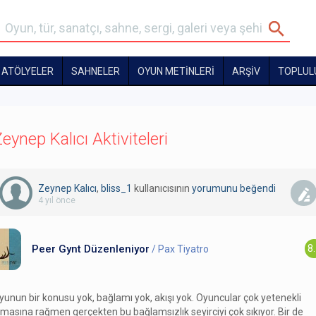
ATÖLYELER
SAHNELER
OYUN METİNLERİ
ARŞİV
TOPLUL
eynep Kalıcı Aktiviteleri
Zeynep Kalıcı
,
bliss_1
kullanıcısının
yorumunu
beğendi
4 yıl önce
Peer Gynt Düzenleniyor
8
/ Pax Tiyatro
yunun bir konusu yok, bağlamı yok, akışı yok. Oyuncular çok yetenekli
lmasına rağmen gerçekten bu bağlamsızlık seyirciyi çok sıkıyor. Bir de