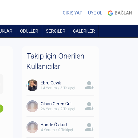
GİRİŞ YAP
ÜYE OL
BAĞLAN
UKLAR
ÖDÜLLER
SERGİLER
GALERİLER
Takip için Önerilen
Kullanıcılar
Ebru Çevik
14 Yorum / 5 Takipçi
Cihan Ceren Gül
.1
26 Yorum / 2 Takipçi
Hande Özkurt
4 Yorum / 0 Takipçi