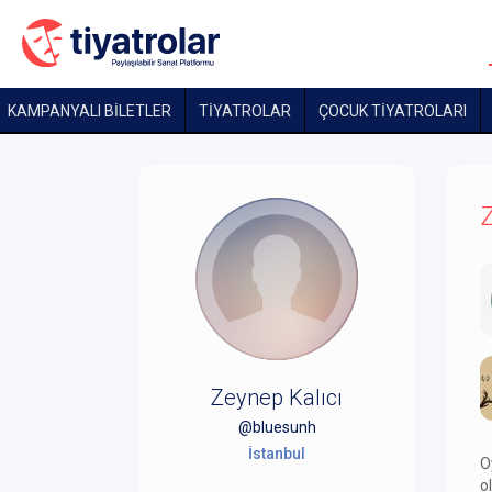
KAMPANYALI BİLETLER
TİYATROLAR
ÇOCUK TIYATROLARI
Z
Zeynep Kalıcı
@bluesunh
İstanbul
O
o