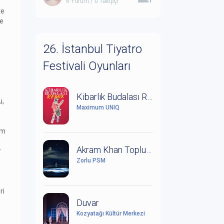
6 Yorum / 0 Takipçi
te
ve
26. İstanbul Tiyatro
Festivali Oyunları
Kibarlık Budalası Remix
u,
Maximum UNIQ
n
em
Akram Khan Topluluğu: Orman Kitabı
r
Zorlu PSM
ri
Duvar
Kozyatağı Kültür Merkezi