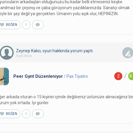
yuncuların arkadaşları olduğunuzu bu kadar belli etmeseniz keşke.
nanılmaz bir çırpınış ve çaba görüyorum yazdıklarınızda. Sanatçı olmak
öyle bir şey değil ya gerçekten. Umarım yolu açık olur, HEPİNİZİN.
BEĞEN
0
Zeynep Kalıcı
,
oyun hakkında yorum
yaptı
4 yıl önce
/
Peer Gynt Düzenleniyor
2
8
/ Pax Tiyatro
ğer arkada oturan o 15 kişinin içinde değilseniz üstünüze alınacağınız bi
urum yok ortada. İyi günler.
BEĞEN
0