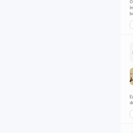
O
İ
b
E
d