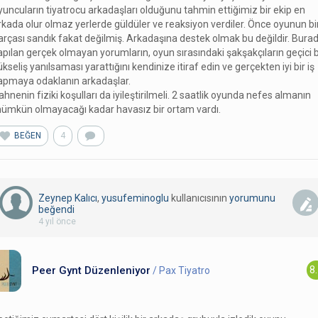
yuncuların tiyatrocu arkadaşları olduğunu tahmin ettiğimiz bir ekip en
rkada olur olmaz yerlerde güldüler ve reaksiyon verdiler. Önce oyunun bi
arçası sandık fakat değilmiş. Arkadaşına destek olmak bu değildir. Bura
apılan gerçek olmayan yorumların, oyun sırasındaki şakşakçıların geçici b
ükseliş yanılsaması yarattığını kendinize itiraf edin ve gerçekten iyi bir iş
apmaya odaklanın arkadaşlar.
ahnenin fiziki koşulları da iyileştirilmeli. 2 saatlik oyunda nefes almanın
ümkün olmayacağı kadar havasız bir ortam vardı.
BEĞEN
4
Zeynep Kalıcı
,
yusufeminoglu
kullanıcısının
yorumunu
beğendi
4 yıl önce
Peer Gynt Düzenleniyor
8
/ Pax Tiyatro