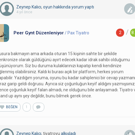
Zeynep Kalıcı
,
oyun hakkında yorum
yaptı
4 yıl önce
/
Peer Gynt Düzenleniyor
2
8
/ Pax Tiyatro
usura bakmayın ama arkada oturan 15 kişinin sahte bir şekilde
enkronize olarak güldüğünü ayırt edecek kadar idrak sahibi olduğumu
üşünüyorum. Siz bu duruma kulaklarınızı kapatıp kendi kendinize
ğlenmiş olabilirsiniz. Kaldı ki burası açık bir platform, herkes yorum
apabilir. Yazdığım yoruma, oyunu bu kadar sahiplenici bir cevap yazman
iraz garip geldi doğrusu. Ayrıca siz çoğunluğun keyif aldığını yazmışsınız
ence çoğunluk keyif falan almadı, ne olduğunu bile anlayamadı. Tiyatro 
tand up aynı şey değildir, bunu bilmek gerek önce.
BEĞEN
1
Zeynep Kalıcı
, tiyatroyu
alkışladı