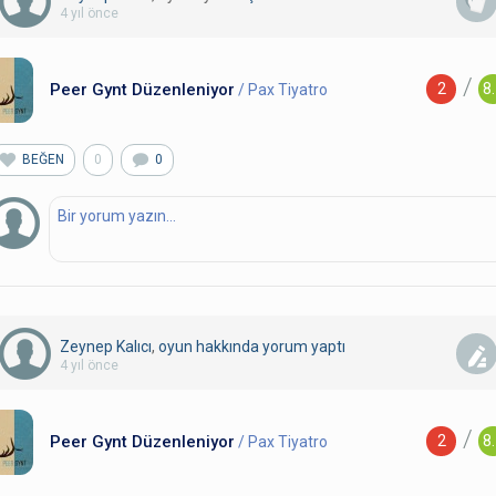
4 yıl önce
/
Peer Gynt Düzenleniyor
2
8
/ Pax Tiyatro
BEĞEN
0
0
Zeynep Kalıcı
,
oyun hakkında yorum
yaptı
4 yıl önce
/
Peer Gynt Düzenleniyor
2
8
/ Pax Tiyatro