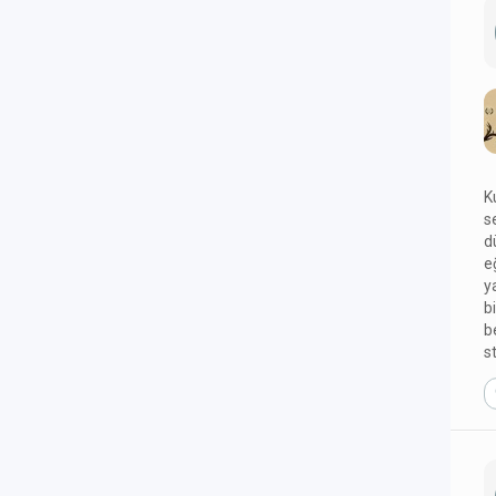
K
s
d
e
y
b
b
s