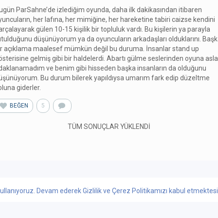
ugün ParSahne’de izlediğim oyunda, daha ilk dakikasından itibaren
yuncuların, her lafına, her mimiğine, her hareketine tabiri caizse kendini
arçalayarak gülen 10-15 kişilik bir topluluk vardı. Bu kişilerin ya parayla
utulduğunu düşünüyorum ya da oyuncuların arkadaşları olduklarını. Baş
ir açıklama maalesef mümkün değil bu duruma. İnsanlar stand up
österisine gelmiş gibi bir haldelerdi. Abartı gülme seslerinden oyuna asla
daklanamadım ve benim gibi hisseden başka insanların da olduğunu
üşünüyorum. Bu durum bilerek yapıldıysa umarım fark edip düzeltme
oluna giderler.
BEĞEN
5
TÜM SONUÇLAR YÜKLENDİ
ullanıyoruz. Devam ederek Gizlilik ve Çerez Politikamızı kabul etmektesini
 YORUMLAR & PUANLAR
ONLINE BİLET SATIŞ