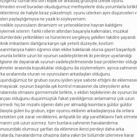
eçtiğimiz cumartesi dört kişilik bir arkadaş grubuyla izledik oyunu.
itmeden evvel buradan okuduğumuz methiyelerle dolu yorumlarla birlik
eklentimiz de haliyle biraz yükselmişti. oyunu izlerken aynı düşünceleri 
isleri paylaştığımıysa ne yazık ki söyleyemem.
ncelikle oyuncuların dinamizm ve yeteneklerine hayran kaldığımı
öylemek isterim. farklı rollerin altından başarıyla kalkmaları, müzikal
ölümlerdeki yetkinlikleri ve hünerlerini sergileyiş şekilleri takdire şayandı.
eknik imkanların darlığına karşın ışık yeterli düzeyde, kostüm
asarımlarıysa halen öğrenci olan ekibe bakılacak olursa gayet başarılıydı.
ununla birlikte uzun bir oyunun sadeleştirilerek iki perdeye uyarlandığı
ilgisine de dayanarak oyunun sadeleştirilmesinde bazı problemler olduğ
ahneler arasında kopukluklar olduğunu da söylemeliyim. ayrıca sahneni
rka sıralarında oturan ve oyuncuların arkadaşları olduğunu
üşündüğümüz bir grubun oyunu iyiden iyiye sabote ettiğini de eklemes
lmayacak. oyunun başında ışık kontrol masasının da izleyicilerin arka
ıralarında olmasını görmemizle birlikte, o ekibin tepkilerinin de oyunun bi
arçası olduğunu düşünmüştük fakat yanıldığımızı anlamamız çok uzun
ürmedi. hiç bir mizahi öğenin dahi yer almadığı kısımlara güldür güldür
dasıyla gülen bu grubun, eğer oyuncu ekibinin arkadaşlarıysa da onlara
estekten çok zarar verdiklerini, antipatik bir algı yarattıklarını fark etmele
marım çok uzun sürmez. tüm bunlara sahnenin havalandırma
onusundaki olumsuz şartları da eklenince ikinci perdeyi daha arka
ıralarda, havalandırma cihazına daha yakın bir bölümde izlemeye karar