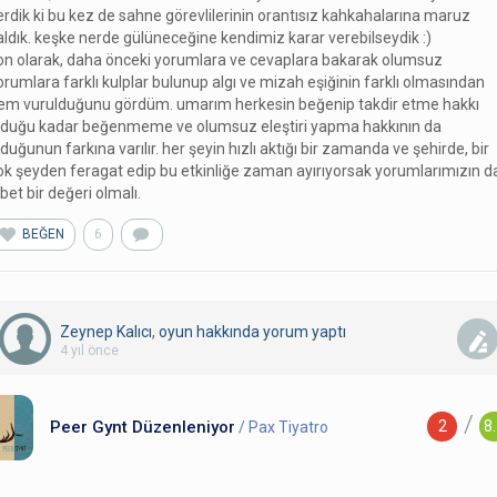
erdik ki bu kez de sahne görevlilerinin orantısız kahkahalarına maruz
aldık. keşke nerde gülüneceğine kendimiz karar verebilseydik :)
on olarak, daha önceki yorumlara ve cevaplara bakarak olumsuz
orumlara farklı kulplar bulunup algı ve mizah eşiğinin farklı olmasından
em vurulduğunu gördüm. umarım herkesin beğenip takdir etme hakkı
lduğu kadar beğenmeme ve olumsuz eleştiri yapma hakkının da
lduğunun farkına varılır. her şeyin hızlı aktığı bir zamanda ve şehirde, bir
ok şeyden feragat edip bu etkinliğe zaman ayırıyorsak yorumlarımızın d
lbet bir değeri olmalı.
BEĞEN
6
Zeynep Kalıcı
,
oyun hakkında yorum
yaptı
4 yıl önce
/
Peer Gynt Düzenleniyor
2
8
/ Pax Tiyatro