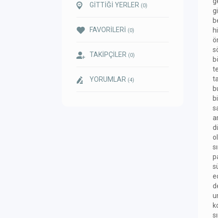
g
GİTTİĞİ YERLER
(0)
g
b
FAVORİLERİ
h
(0)
ö
s
TAKİPÇİLER
(0)
b
t
t
YORUMLAR
(4)
b
b
s
a
d
o
s
p
s
e
d
u
k
s