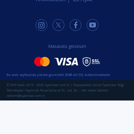
Masaüstü görünüm
Bu web sayfasında yüksek güvenlikli 2048-bit SSL kullanılmaktadır.
© Telif Hakkı 2015 - 2026 tiyatrolar.com.tr | Paylaşılabilir Sanat Tiyatrolar Bilgi
Teknolojileri Yayıncılık Pazarlama ve Tic. Ltd. Şti. - Her Hakkı Saklıdır.
iletisim@tiyatrolar.com.tr