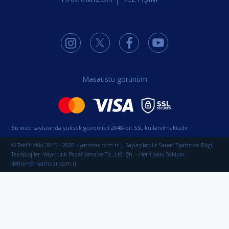
Masaüstü görünüm
Bu web sayfasında yüksek güvenlikli 2048-bit SSL kullanılmaktadır.
© Telif Hakkı 2015 - 2026 tiyatrolar.com.tr | Paylaşılabilir Sanat Tiyatrolar Bilgi
Teknolojileri Yayıncılık Pazarlama ve Tic. Ltd. Şti. - Her Hakkı Saklıdır.
iletisim@tiyatrolar.com.tr