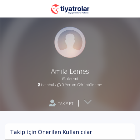
Amila Lemes
@aleemi
İstanbul
/
0 Yorum Görüntülenme
|
TAKİP ET
Takip için Önerilen Kullanıcılar