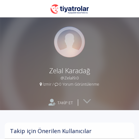
Zelal Karadağ
@Zelal9.0
İzmir
/
0 Yorum Görüntülenme
|
TAKİP ET
Takip için Önerilen Kullanıcılar