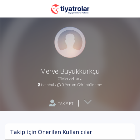
Merve Büyükkürkçü
@Mervehoca
İstanbul
/
0 Yorum Görüntülenme
|
TAKİP ET
Takip için Önerilen Kullanıcılar