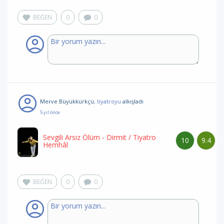
BEĞEN
0
0
Merve Büyükkürkçü
, tiyatroyu
alkışladı
5 yıl önce
Sevgili Arsız Ölüm - Dirmit
/ Tiyatro
10
9.4
/
Hemhâl
BEĞEN
0
0