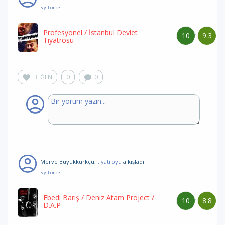
5 yıl önce
Profesyonel
/ İstanbul Devlet
10
9.3
/
Tiyatrosu
BEĞEN
0
0
Merve Büyükkürkçü
, tiyatroyu
alkışladı
5 yıl önce
Ebedi Barış
/ Deniz Atam Project /
10
8.8
/
D.A.P