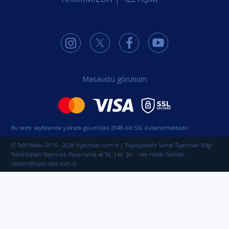
Masaüstü görünüm
Bu web sayfasında yüksek güvenlikli 2048-bit SSL kullanılmaktadır.
© Telif Hakkı 2015 - 2026 tiyatrolar.com.tr | Paylaşılabilir Sanat Tiyatrolar Bilgi
Teknolojileri Yayıncılık Pazarlama ve Tic. Ltd. Şti. - Her Hakkı Saklıdır.
iletisim@tiyatrolar.com.tr