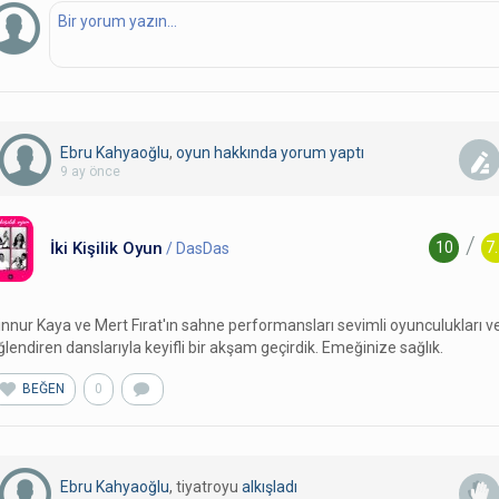
Ebru Kahyaoğlu
,
oyun hakkında yorum
yaptı
9 ay önce
/
İki Kişilik Oyun
10
7
/ DasDas
innur Kaya ve Mert Fırat'ın sahne performansları sevimli oyunculukları v
ğlendiren danslarıyla keyifli bir akşam geçirdik. Emeğinize sağlık.
BEĞEN
0
Ebru Kahyaoğlu
, tiyatroyu
alkışladı