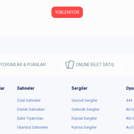
Ebru Kahyaoğlu
, tiyatroyu
izleme listesine eklendi
2 yıl önce
ebdil
8
/ 2383yapım
BEĞEN
0
0
Ebru Kahyaoğlu
,
oyun hakkında yorum
yaptı
2 yıl önce