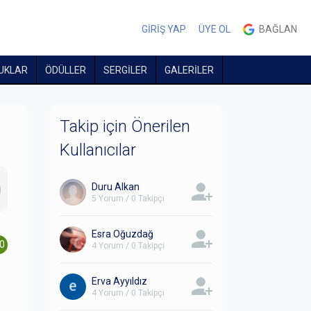
GİRİŞ YAP
ÜYE OL
BAĞLAN
UKLAR
ÖDÜLLER
SERGİLER
GALERİLER
Takip için Önerilen
Kullanıcılar
Duru Alkan
5 Yorum / 0 Takipçi
Esra Oğuzdağ
.0
4 Yorum / 0 Takipçi
Erva Ayyıldız
4 Yorum / 0 Takipçi