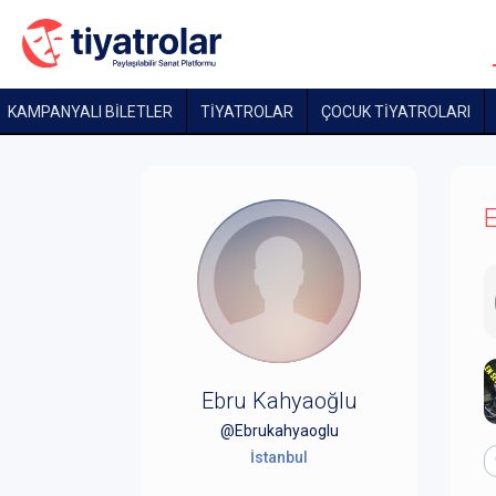
KAMPANYALI BİLETLER
TİYATROLAR
ÇOCUK TIYATROLARI
E
Ebru Kahyaoğlu
@Ebrukahyaoglu
İstanbul