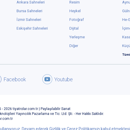
/
4 90 62 74 / Old Fools
9
9
/ Craft
ki kişinin aşk hikayesi ve hafıza kaybı. İki oyuncu yaşanmışlıkları güzel
ergilediler. İdil Sivritepe rol geçişleri taklitleri yaşanan duyguyu içine aldı.
ocuk taklidi gerçek bir çocuk varmış hissini verdi. Baba ve kızının
irbirlerine takılmaları bölüm benim en sevdiğim oldu. Farklı sahne ortamı
ardı. Oyuncuları tebrik ederim. Emeği geçen herkesi kutlarım.
BEĞEN
0
Ebru Kahyaoğlu
, tiyatroyu
alkışladı
2 yıl önce
/
4 90 62 74 / Old Fools
9
9
/ Craft
BEĞEN
0
0
ullanıyoruz. Devam ederek Gizlilik ve Çerez Politikamızı kabul etmektesini