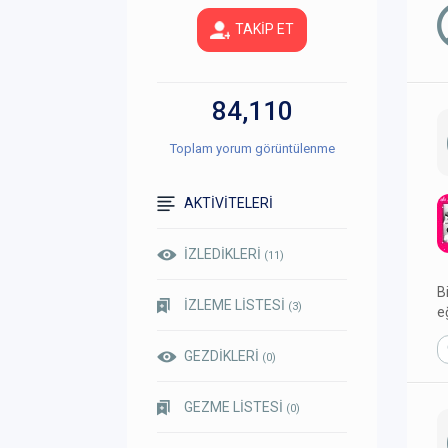
TAKİP ET
84,110
Toplam yorum görüntülenme
AKTİVİTELERİ
İZLEDİKLERİ
(11)
B
İZLEME LİSTESİ
(3)
e
GEZDİKLERİ
(0)
GEZME LİSTESİ
(0)