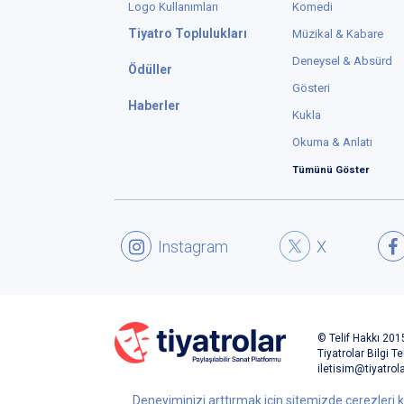
8
İ
s
Ç
b
v
8
Deneyiminizi arttırmak için sitemizde çerezleri k