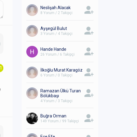
Neslişah Alacak
8 Yorum / 2 Takipçi
Ayşegül Bulut
3 Yorum / 4 Takipçi
Hande Hande
26 Yorum / 6 Takipçi
.1
İlkoğlu Murat Karagöz
6 Yorum / 0 Takipçi
e
Ramazan Ülkü Turan
Bölükbaşı
4 Yorum / 3 Takipçi
Buğra Orman
149 Yorum / 99 Takipçi
Ece Efe