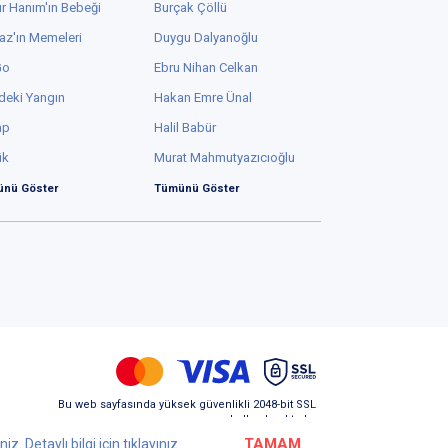
.0
.0
TAMAM
z. Detaylı bilgi için
tıklayınız.