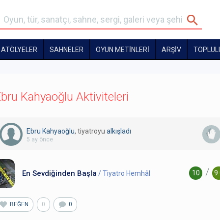
ATÖLYELER
SAHNELER
OYUN METİNLERİ
ARŞİV
TOPLUL
bru Kahyaoğlu Aktiviteleri
Ebru Kahyaoğlu
, tiyatroyu
alkışladı
5 ay önce
/
En Sevdiğinden Başla
10
9
/ Tiyatro Hemhâl
BEĞEN
0
0