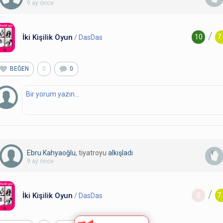
9 ay önce
/
İki Kişilik Oyun
10
7
/ DasDas
BEĞEN
0
0
Ebru Kahyaoğlu
, tiyatroyu
alkışladı
9 ay önce
/
İki Kişilik Oyun
0
7
/ DasDas