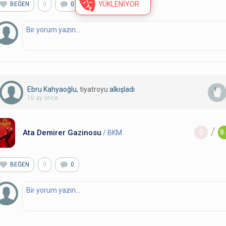
BEĞEN
0
0
Ebru Kahyaoğlu
, tiyatroyu
alkışladı
10 ay önce
/
Ata Demirer Gazinosu
0
8
/ BKM
BEĞEN
0
0