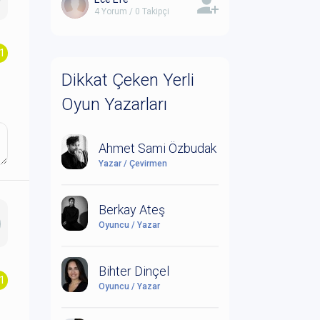
4 Yorum / 0 Takipçi
.1
Dikkat Çeken Yerli
Oyun Yazarları
Ahmet Sami Özbudak
Yazar / Çevirmen
Berkay Ateş
Oyuncu / Yazar
Bihter Dinçel
.1
Oyuncu / Yazar