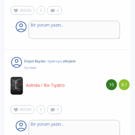
BEĞEN
0
0
Dilşad Baydar
, tiyatroyu
alkışladı
3 yıl önce
10
8.1
/
Aslında
/ Bis Tiyatro
BEĞEN
0
0