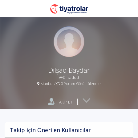
Dilşad Baydar
@Dilsaddd
İstanbul
/
0 Yorum Görüntülenme
|
TAKİP ET
Takip için Önerilen Kullanıcılar