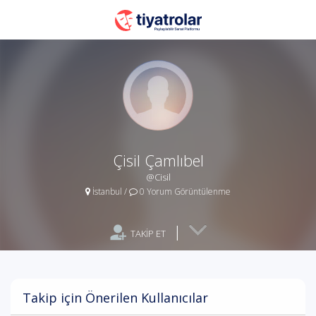
Çisil Çamlıbel
@Cisil
İstanbul
/
0 Yorum Görüntülenme
|
TAKİP ET
Takip için Önerilen Kullanıcılar