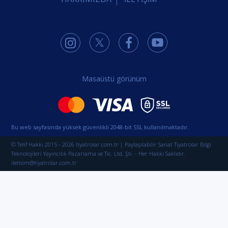
Masaüstü görünüm
Bu web sayfasında yüksek güvenlikli 2048-bit SSL kullanılmaktadır.
© Telif Hakkı 2015 - 2026 tiyatrolar.com.tr | Paylaşılabilir Sanat Tiyatrolar Bilgi
Teknolojileri Yayıncılık Pazarlama ve Tic. Ltd. Şti. - Her Hakkı Saklıdır.
iletisim@tiyatrolar.com.tr